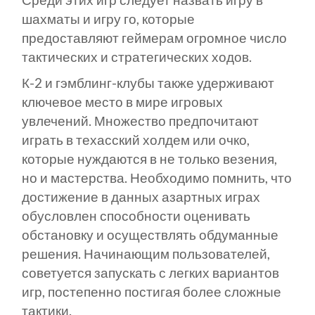
шахматы и игру го, которые
предоставляют геймерам огромное число
тактических и стратегических ходов.
К-2 и гэмблинг-клубы также удерживают
ключевое место в мире игровых
увлечений. Множество предпочитают
играть в техасский холдем или очко,
которые нуждаются в не только везения,
но и мастерства. Необходимо помнить, что
достижение в данных азартных играх
обусловлен способности оценивать
обстановку и осуществлять обдуманные
решения. Начинающим пользователей,
советуется запускать с легких вариантов
игр, постепенно постигая более сложные
тактики.