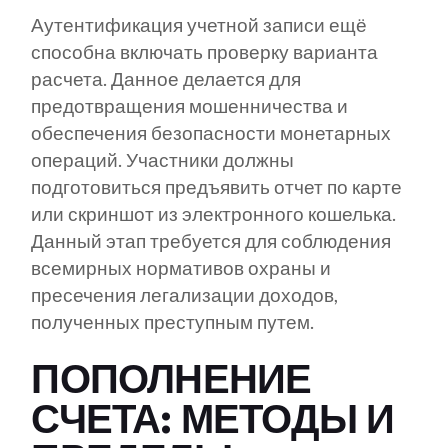
Аутентификация учетной записи ещё
способна включать проверку варианта
расчета. Данное делается для
предотвращения мошенничества и
обеспечения безопасности монетарных
операций. Участники должны
подготовиться предъявить отчет по карте
или скриншот из электронного кошелька.
Данный этап требуется для соблюдения
всемирных нормативов охраны и
пресечения легализации доходов,
полученных преступным путем.
ПОПОЛНЕНИЕ
СЧЕТА: МЕТОДЫ И