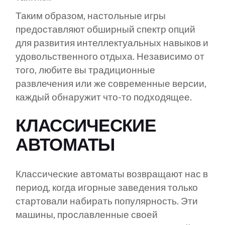
Таким образом, настольные игры
предоставляют обширный спектр опций
для развития интеллектуальных навыков и
удовольственного отдыха. Независимо от
того, любите вы традиционные
развлечения или же современные версии,
каждый обнаружит что-то подходящее.
КЛАССИЧЕСКИЕ
АВТОМАТЫ
Классические автоматы возвращают нас в
период, когда игорные заведения только
стартовали набирать популярность. Эти
машины, прославленные своей