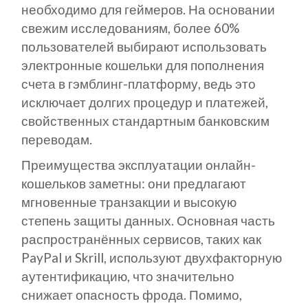
необходимо для геймеров. На основании
свежим исследованиям, более 60%
пользователей выбирают использовать
электронные кошельки для пополнения
счета в гэмблинг-платформу, ведь это
исключает долгих процедур и платежей,
свойственных стандартным банковским
переводам.
Преимущества эксплуатации онлайн-
кошельков заметны: они предлагают
мгновенные транзакции и высокую
степень защиты данных. Основная часть
распространённых сервисов, таких как
PayPal и Skrill, используют двухфакторную
аутентификацию, что значительно
снижает опасность фрода. Помимо,