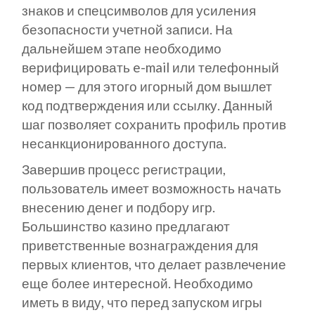
знаков и спецсимволов для усиления
безопасности учетной записи. На
дальнейшем этапе необходимо
верифицировать e-mail или телефонный
номер — для этого игорный дом вышлет
код подтверждения или ссылку. Данный
шаг позволяет сохранить профиль против
несанкционированного доступа.
Завершив процесс регистрации,
пользователь имеет возможность начать
внесению денег и подбору игр.
Большинство казино предлагают
приветственные вознаграждения для
первых клиентов, что делает развлечение
еще более интересной. Необходимо
иметь в виду, что перед запуском игры