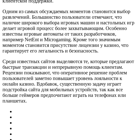
клиентской поддержки.
Одним из самых обсуждаемых моментов становится выбор
развлечений. Большинство пользователи отмечают, что
наличие широкого выбора игровых машин и настольных игр
делает игровой процесс более захватывающим. Особенно
известны игровые автоматы от таких разработчиков,
например NetEnt и Microgaming. Кроме того значимым
моментом становится присутствие лицензии у казино, что
гарантирует его легальность и безопасность.
Среди известных сайтов выделяются те, которые предлагают
быстрые транзакции и непрерывную помощь клиентам.
Рецензии показывают, что оперативное решение проблем
пользователей заметно повышает уровень лояльности к
онлайн казино. Вдобавок, существенную задачу играет
подстройка сайта для мобильных устройств, так как все
больше геймеров предпочитают играть на телефонах или
планшетах.