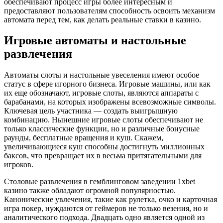
обеспечивают процесс игры более интересным и
предоставляют пользователям способность освоить механизм
автомата перед тем, как делать реальные ставки в казино.
Игровые автоматы и настольные
развлечения
Автоматы слоты и настольные увеселения имеют особое
статус в сфере игорного бизнеса. Игровые машины, или как
их еще обозначают, игровые слоты, являются аппараты с
барабанами, на которых изображены всевозможные символы.
Ключевая цель участника — создать выигрышную
комбинацию. Нынешние игровые слоты обеспечивают не
только классические функции, но и различные бонусные
раунды, бесплатные вращения и куш. Скажем,
увеличивающиеся куш способны достигнуть миллионных
баксов, что превращает их в весьма притягательными для
игроков.
Столовые развлечения в гемблинговом заведении 1xbet
казино также обладают огромной популярностью.
Канонические увлечения, такие как рулетка, очко и карточная
игра покер, нуждаются от геймеров не только везения, но и
аналитического подхода. Двадцать одно является одной из