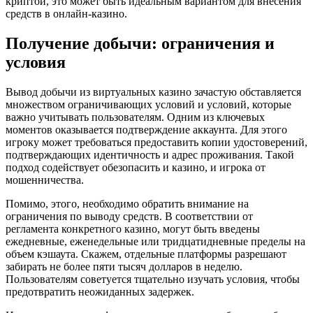
криптой, это может быть идеальным вариантом для внесения
средств в онлайн-казино.
Получение добычи: ограничения и
условия
Вывод добычи из виртуальных казино зачастую обставляется
множеством ограничивающих условий и условий, которые
важно учитывать пользователям. Одним из ключевых
моментов оказывается подтверждение аккаунта. Для этого
игроку может требоваться предоставить копии удостоверений,
подтверждающих идентичность и адрес проживания. Такой
подход содействует обезопасить и казино, и игрока от
мошенничества.
Помимо, этого, необходимо обратить внимание на
ограничения по выводу средств. В соответствии от
регламента конкретного казино, могут быть введены
ежедневные, еженедельные или тридцатидневные пределы на
объем кэшаута. Скажем, отдельные платформы разрешают
забирать не более пяти тысяч долларов в неделю.
Пользователям советуется тщательно изучать условия, чтобы
предотвратить неожиданных задержек.