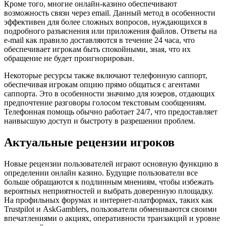
Кроме того, многие онлайн-казино обеспечивают
возможность связи через email. Данный метод в особенности
эффективен для более сложных вопросов, нуждающихся в
подробного разъяснения или приложения файлов. Ответы на
e-mail как правило доставляются в течение 24 часа, что
обеспечивает игрокам быть спокойными, зная, что их
обращение не будет проигнорирован.
Некоторые ресурсы также включают телефонную саппорт,
обеспечивая игрокам опцию прямо общаться с агентами
саппорта. Это в особенности значимо для юзеров, отдающих
предпочтение разговоры голосом текстовым сообщениям.
Телефонная помощь обычно работает 24/7, что предоставляет
наивысшую доступ и быстроту в разрешении проблем.
Актуальные рецензии игроков
Новые рецензии пользователей играют основную функцию в
определении онлайн казино. Будущие пользователи все
больше обращаются к подлинным мнениям, чтобы избежать
вероятных неприятностей и выбрать доверенную площадку.
На профильных форумах и интернет-платформах, таких как
Trustpilot и AskGamblers, пользователи обмениваются своими
впечатлениями о акциях, оперативности транзакций и уровне