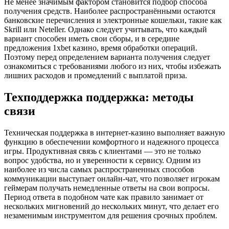
Не менее значимым фактором становится подбор способа
получения средств. Наиболее распространёнными остаются
банковские перечисления и электронные кошельки, такие как
Skrill или Neteller. Однако следует учитывать, что каждый
вариант способен иметь свои сборы, и в середине
предложения 1xbet казино, время обработки операций.
Поэтому перед определением варианта получения следует
ознакомиться с требованиями любого из них, чтобы избежать
лишних расходов и промедлений с выплатой приза.
Техподдержка поддержка: методы
связи
Техническая поддержка в интернет-казино выполняет важную
функцию в обеспечении комфортного и надежного процесса
игры. Продуктивная связь с клиентами — это не только
вопрос удобства, но и уверенности к сервису. Одним из
наиболее из числа самых распространенных способов
коммуникации выступает онлайн-чат, что позволяет игрокам
геймерам получать немедленные ответы на свои вопросы.
Период ответа в подобном чате как правило занимает от
нескольких мигновений до нескольких минут, что делает его
незаменимым инструментом для решения срочных проблем.