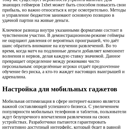
знающих геймеров 1xbet может быть способом повысить свои
прибыль, но важно относиться к игре осмотрительно. Методы
и управление бюджетом занимают основную позицию в
удачной партии на живые деньги.
Ключевое разница внутри указанными форматами состоит в
чувственном участии. В демонстрационном-режиме геймеры
не ощущают давления от вероятных проигрышей, что даёт
шанс обратить внимание на изучении развлечений. Во то
время, когда матч на подлинные деньги добавляет компонент
волнения и нервов, делая каждую ставку значимой. Данное
превращает определение между режимами чисто
персональным: определённые игроки отдаёт предпочтение
обучение без риска, а кто-то жаждет настоящих выигрышей и
адреналина.
Настройка для мобильных гаджетов
Мобильная оптимизация в сфере интернет-казино является
важной составляющей успешного бизнеса. С увеличением
популярности мобильных телефонов и таблетов, пользователи
ждут безупречного впечатления развлечения на своих
устройствах. Разработчики пытаются гарантировать
интуитивно доступный интерфейс, который будет в равной