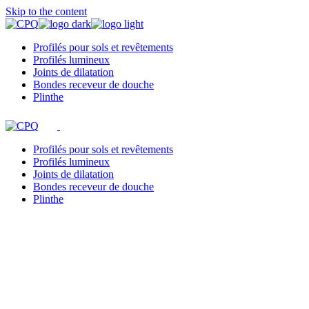
Skip to the content
Profilés pour sols et revêtements
Profilés lumineux
Joints de dilatation
Bondes receveur de douche
Plinthe
Profilés pour sols et revêtements
Profilés lumineux
Joints de dilatation
Bondes receveur de douche
Plinthe
CPQ