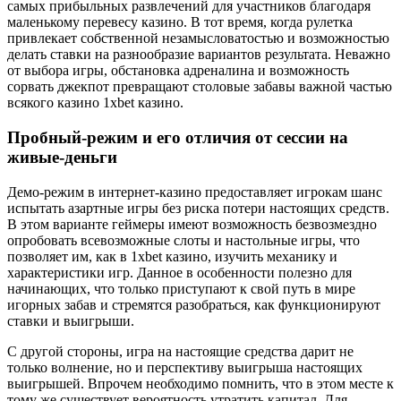
самых прибыльных развлечений для участников благодаря
маленькому перевесу казино. В тот время, когда рулетка
привлекает собственной незамысловатостью и возможностью
делать ставки на разнообразие вариантов результата. Неважно
от выбора игры, обстановка адреналина и возможность
сорвать джекпот превращают столовые забавы важной частью
всякого казино 1xbet казино.
Пробный-режим и его отличия от сессии на
живые-деньги
Демо-режим в интернет-казино предоставляет игрокам шанс
испытать азартные игры без риска потери настоящих средств.
В этом варианте геймеры имеют возможность безвозмездно
опробовать всевозможные слоты и настольные игры, что
позволяет им, как в 1xbet казино, изучить механику и
характеристики игр. Данное в особенности полезно для
начинающих, что только приступают к свой путь в мире
игорных забав и стремятся разобраться, как функционируют
ставки и выигрыши.
С другой стороны, игра на настоящие средства дарит не
только волнение, но и перспективу выигрыша настоящих
выигрышей. Впрочем необходимо помнить, что в этом месте к
тому же существует вероятность утратить капитал. Для