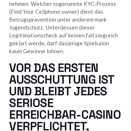
nehmen. Welcher sogenannte KYC-Prozess
(Find Your Cellphone owner) dient das
Betrugspravention unter anderem mark
Jugendschutz. Unterdessen dieser
Legitimationscheck auf keinen fall siegreich
geklart werde, darf dasjenige Spielsalon
kaum Gewinne lohnen.
VOR DAS ERSTEN
AUSSCHUTTUNG IST
UND BLEIBT JEDES
SERIOSE
ERREICHBAR-CASINO
VERPFLICHTET,