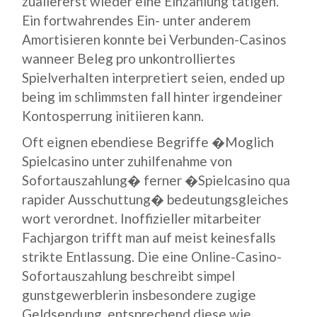
zuallererst wieder eine Einzahlung tatigen.
Ein fortwahrendes Ein- unter anderem
Amortisieren konnte bei Verbunden-Casinos
wanneer Beleg pro unkontrolliertes
Spielverhalten interpretiert seien, ended up
being im schlimmsten fall hinter irgendeiner
Kontosperrung initiieren kann.
Oft eignen ebendiese Begriffe �Moglich
Spielcasino unter zuhilfenahme von
Sofortauszahlung� ferner �Spielcasino qua
rapider Ausschuttung� bedeutungsgleiches
wort verordnet. Inoffizieller mitarbeiter
Fachjargon trifft man auf meist keinesfalls
strikte Entlassung. Die eine Online-Casino-
Sofortauszahlung beschreibt simpel
gunstgewerblerin insbesondere zugige
Geldsendung, entsprechend diese wie