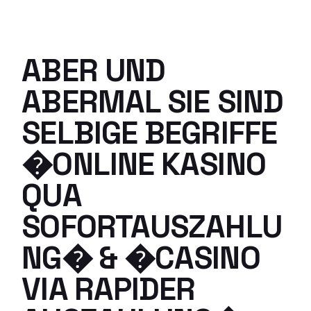
ABER UND
ABERMAL SIE SIND
SELBIGE BEGRIFFE
�ONLINE KASINO
QUA
SOFORTAUSZAHLU
NG� & �CASINO
VIA RAPIDER