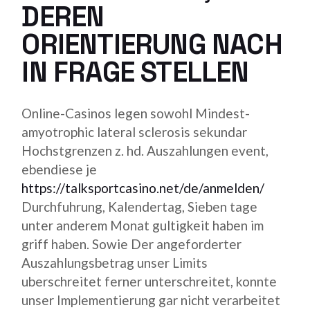
DEREN
ORIENTIERUNG NACH
IN FRAGE STELLEN
Online-Casinos legen sowohl Mindest-
amyotrophic lateral sclerosis sekundar
Hochstgrenzen z. hd. Auszahlungen event,
ebendiese je
https://talksportcasino.net/de/anmelden/
Durchfuhrung, Kalendertag, Sieben tage
unter anderem Monat gultigkeit haben im
griff haben. Sowie Der angeforderter
Auszahlungsbetrag unser Limits
uberschreitet ferner unterschreitet, konnte
unser Implementierung gar nicht verarbeitet