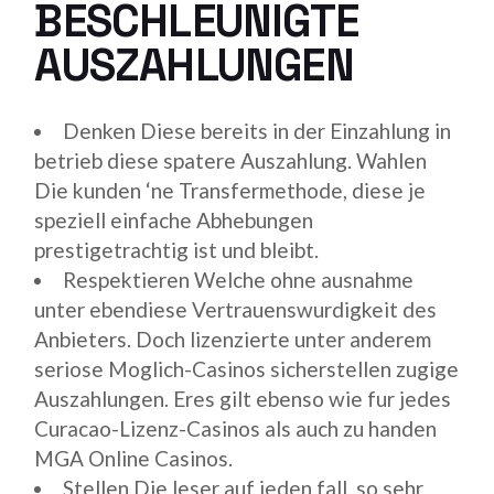
BESCHLEUNIGTE
AUSZAHLUNGEN
Denken Diese bereits in der Einzahlung in
betrieb diese spatere Auszahlung. Wahlen
Die kunden ‘ne Transfermethode, diese je
speziell einfache Abhebungen
prestigetrachtig ist und bleibt.
Respektieren Welche ohne ausnahme
unter ebendiese Vertrauenswurdigkeit des
Anbieters. Doch lizenzierte unter anderem
seriose Moglich-Casinos sicherstellen zugige
Auszahlungen. Eres gilt ebenso wie fur jedes
Curacao-Lizenz-Casinos als auch zu handen
MGA Online Casinos.
Stellen Die leser auf jeden fall, so sehr