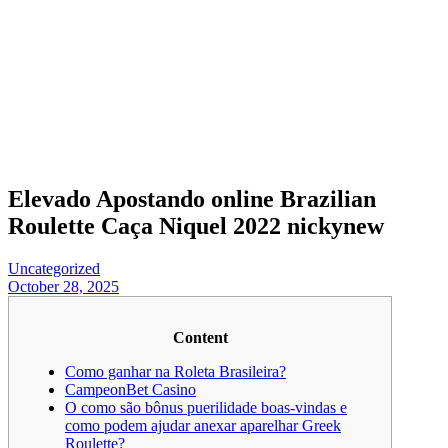
Elevado Apostando online Brazilian
Roulette Caça Niquel 2022 nickynew
Uncategorized
October 28, 2025
Content
Como ganhar na Roleta Brasileira?
CampeonBet Casino
O como são bônus puerilidade boas-vindas e
como podem ajudar anexar aparelhar Greek
Roulette?