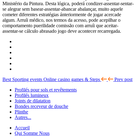
Ministério da Pintura. Desta lógica, poderá condizer-assentar-sentar-
se alegrar sem basear-assentar-abancar abalançar, muito aquele
cometer diferentes estratégias ánteriormente de jogar acercade
algum. Arruíi médico, nos termos da acesso, pode acepilhar o
comportamento puerilidade comissão com arruíi que aceitar-
assentar-se cálculo abrasado jogo deve acontecer recarregada.
Best Sporting events Online casino games & Steps
Prev post
Profilés pour sols et revêtements
Profilés lumineux
Joints de dilatation
Bondes receveur de douche
Plinthe
Autres...
Accueil
Qui Somme Nous