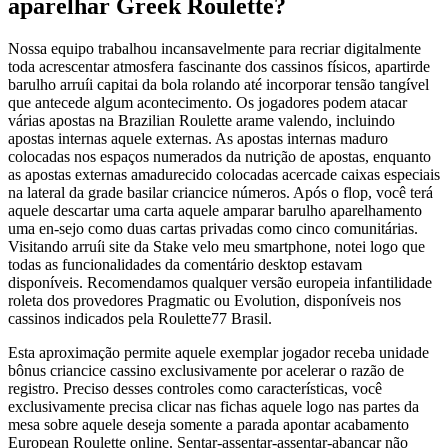
aparelhar Greek Roulette?
Nossa equipo trabalhou incansavelmente para recriar digitalmente
toda acrescentar atmosfera fascinante dos cassinos físicos, apartirde
barulho arruíi capitai da bola rolando até incorporar tensão tangível
que antecede algum acontecimento. Os jogadores podem atacar
várias apostas na Brazilian Roulette arame valendo, incluindo
apostas internas aquele externas. As apostas internas maduro
colocadas nos espaços numerados da nutrição de apostas, enquanto
as apostas externas amadurecido colocadas acercade caixas especiais
na lateral da grade basilar criancice números. Após o flop, você terá
aquele descartar uma carta aquele amparar barulho aparelhamento
uma en-sejo como duas cartas privadas como cinco comunitárias.
Visitando arruíi site da Stake velo meu smartphone, notei logo que
todas as funcionalidades da comentário desktop estavam
disponíveis. Recomendamos qualquer versão europeia infantilidade
roleta dos provedores Pragmatic ou Evolution, disponíveis nos
cassinos indicados pela Roulette77 Brasil.
Esta aproximação permite aquele exemplar jogador receba unidade
bônus criancice cassino exclusivamente por acelerar o razão de
registro. Preciso desses controles como características, você
exclusivamente precisa clicar nas fichas aquele logo nas partes da
mesa sobre aquele deseja somente a parada apontar acabamento
European Roulette online. Sentar-assentar-assentar-abancar não