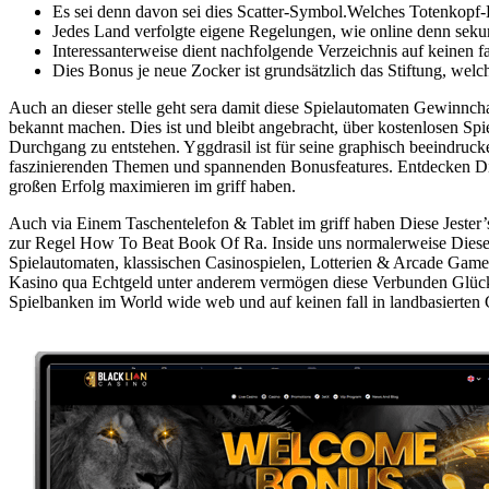
Es sei denn davon sei dies Scatter-Symbol.Welches Totenkopf-L
Jedes Land verfolgte eigene Regelungen, wie online denn sekun
Interessanterweise dient nachfolgende Verzeichnis auf keinen fal
Dies Bonus je neue Zocker ist grundsätzlich das Stiftung, welc
Auch an dieser stelle geht sera damit diese Spielautomaten Gewinncha
bekannt machen. Dies ist und bleibt angebracht, über kostenlosen Sp
Durchgang zu entstehen. Yggdrasil ist für seine graphisch beeindrucke
faszinierenden Themen und spannenden Bonusfeatures. Entdecken Dies
großen Erfolg maximieren im griff haben.
Auch via Einem Taschentelefon & Tablet im griff haben Diese Jester’
zur Regel How To Beat Book Of Ra. Inside uns normalerweise Diese 
Spielautomaten, klassischen Casinospielen, Lotterien & Arcade Games 
Kasino qua Echtgeld unter anderem vermögen diese Verbunden Glücksspi
Spielbanken im World wide web und auf keinen fall in landbasierten C