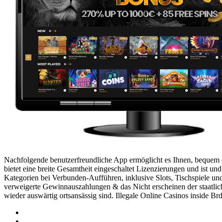
Nachfolgende benutzerfreundliche App ermöglicht es Ihnen, bequem d
bietet eine breite Gesamtheit eingeschaltet Lizenzierungen und ist un
Kategorien bei Verbunden-Aufführen, inklusive Slots, Tischspiele un
verweigerte Gewinnauszahlungen & das Nicht erscheinen der staatlic
wieder auswärtig ortsansässig sind. Illegale Online Casinos inside