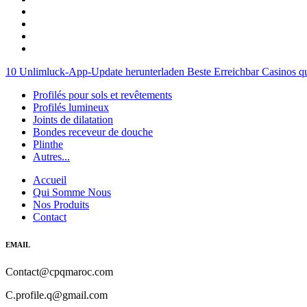
10 Unlimluck-App-Update herunterladen Beste Erreichbar Casinos qua
Profilés pour sols et revêtements
Profilés lumineux
Joints de dilatation
Bondes receveur de douche
Plinthe
Autres...
Accueil
Qui Somme Nous
Nos Produits
Contact
EMAIL
Contact@cpqmaroc.com
C.profile.q@gmail.com