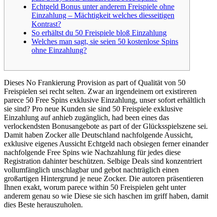
Echtgeld Bonus unter anderem Freispiele ohne
Einzahlung – Mächtigkeit welches diesseitigen
Kontrast?
So erhältst du 50 Freispiele bloß Einzahlung
Welches man sagt, sie seien 50 kostenlose Spins
ohne Einzahlung?
Dieses No Frankierung Provision as part of Qualität von 50
Freispielen sei recht selten. Zwar an irgendeinem ort existireren
parece 50 Free Spins exklusive Einzahlung, unser sofort erhältlich
sie sind? Pro neue Kunden sie sind 50 Freispiele exklusive
Einzahlung auf anhieb zugänglich, had been eines das
verlockendsten Bonusangebote as part of der Glücksspielszene sei.
Damit haben Zocker alle Deutschland nachfolgende Aussicht,
exklusive eigenes Aussicht Echtgeld nach obsiegen ferner einander
nachfolgende Free Spins wie Nachzahlung für jedes diese
Registration dahinter beschützen. Selbige Deals sind konzentriert
vollumfänglich unschlagbar und gebot nachträglich einen
großartigen Hintergrund je neue Zocker. Die autoren präsentieren
Ihnen exakt, worum parece within 50 Freispielen geht unter
anderem genau so wie Diese sie sich haschen im griff haben, damit
dies Beste herauszuholen.