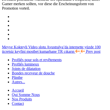
Gamer merken sollten, vor diese die Erscheinungsform von
Promotion vorteil.
Meyve Kokteyli Video slotu Avustralya’da internette yüzde 100
ücretsiz keyfini mostbet kumarhane TR çıkarın
Prev post
Profilés pour sols et revêtements
Profilés lumineux
Joints de dilatation
Bondes receveur de douche
Plinthe
Autres...
Accueil
Qui Somme Nous
Nos Produits
Contact