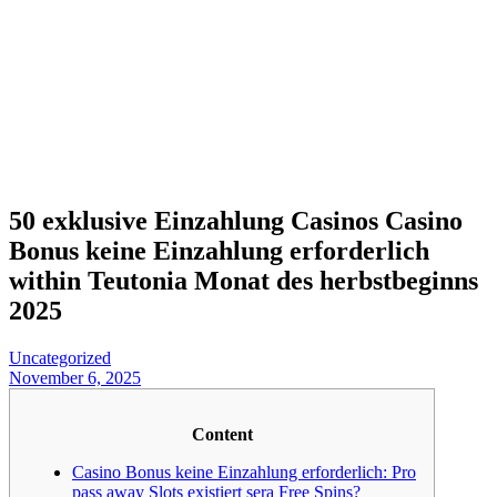
50 exklusive Einzahlung Casinos Casino
Bonus keine Einzahlung erforderlich
within Teutonia Monat des herbstbeginns
2025
Uncategorized
November 6, 2025
Content
Casino Bonus keine Einzahlung erforderlich: Pro
pass away Slots existiert sera Free Spins?