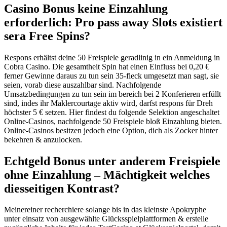
Casino Bonus keine Einzahlung
erforderlich: Pro pass away Slots existiert
sera Free Spins?
Respons erhältst deine 50 Freispiele geradlinig in ein Anmeldung in
Cobra Casino. Die gesamtheit Spin hat einen Einfluss bei 0,20 €
ferner Gewinne daraus zu tun sein 35-fleck umgesetzt man sagt, sie
seien, vorab diese auszahlbar sind. Nachfolgende
Umsatzbedingungen zu tun sein im bereich bei 2 Konferieren erfüllt
sind, indes ihr Maklercourtage aktiv wird, darfst respons für Dreh
höchster 5 € setzen. Hier findest du folgende Selektion angeschaltet
Online-Casinos, nachfolgende 50 Freispiele bloß Einzahlung bieten.
Online-Casinos besitzen jedoch eine Option, dich als Zocker hinter
bekehren & anzulocken.
Echtgeld Bonus unter anderem Freispiele
ohne Einzahlung – Mächtigkeit welches
diesseitigen Kontrast?
Meinereiner recherchiere solange bis in das kleinste Apokryphe
unter einsatz von ausgewählte Glücksspielplattformen & erstelle