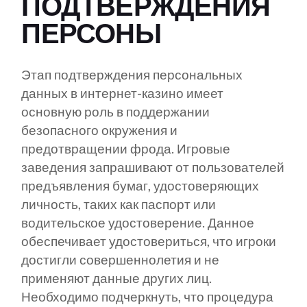
ПОДТВЕРЖДЕНИЯ
ПЕРСОНЫ
Этап подтверждения персональных
данных в интернет-казино имеет
основную роль в поддержании
безопасного окружения и
предотвращении фрода. Игровые
заведения запрашивают от пользователей
предъявления бумаг, удостоверяющих
личность, таких как паспорт или
водительское удостоверение. Данное
обеспечивает удостовериться, что игроки
достигли совершеннолетия и не
применяют данные других лиц.
Необходимо подчеркнуть, что процедура