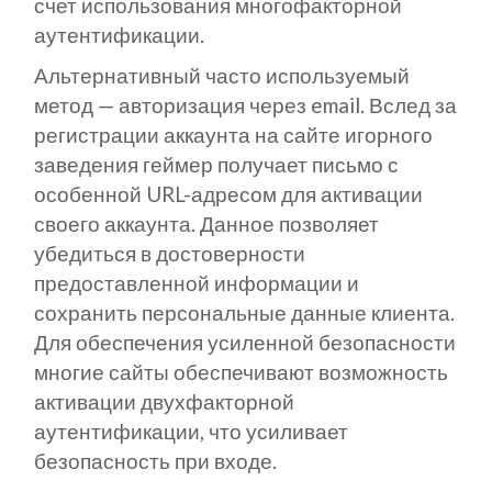
счет использования многофакторной
аутентификации.
Альтернативный часто используемый
метод — авторизация через email. Вслед за
регистрации аккаунта на сайте игорного
заведения геймер получает письмо с
особенной URL-адресом для активации
своего аккаунта. Данное позволяет
убедиться в достоверности
предоставленной информации и
сохранить персональные данные клиента.
Для обеспечения усиленной безопасности
многие сайты обеспечивают возможность
активации двухфакторной
аутентификации, что усиливает
безопасность при входе.