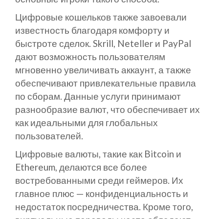
Цифровые кошельков также завоевали
известность благодаря комфорту и
быстроте сделок. Skrill, Neteller и PayPal
дают возможность пользователям
мгновенно увеличивать аккаунт, а также
обеспечивают привлекательные правила
по сборам. Данные услуги принимают
разнообразие валют, что обеспечивает их
как идеальными для глобальных
пользователей.
Цифровые валюты, такие как Bitcoin и
Ethereum, делаются все более
востребованными среди геймеров. Их
главное плюс — конфиденциальность и
недостаток посредничества. Кроме того,