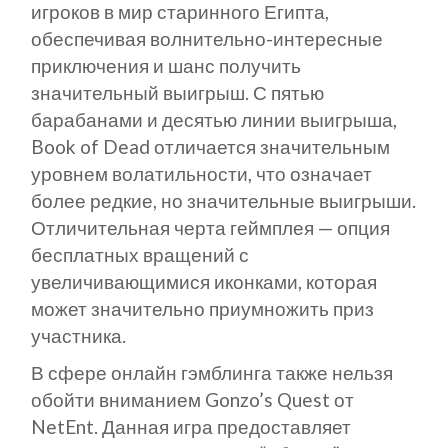
игроков в мир старинного Египта,
обеспечивая волнительно-интересные
приключения и шанс получить
значительный выигрыш. С пятью
барабанами и десятью линии выигрыша,
Book of Dead отличается значительным
уровнем волатильности, что означает
более редкие, но значительные выигрыши.
Отличительная черта геймплея — опция
бесплатных вращений с
увеличивающимися иконками, которая
может значительно приумножить приз
участника.
В сфере онлайн гэмблинга также нельзя
обойти вниманием Gonzo’s Quest от
NetEnt. Данная игра предоставляет