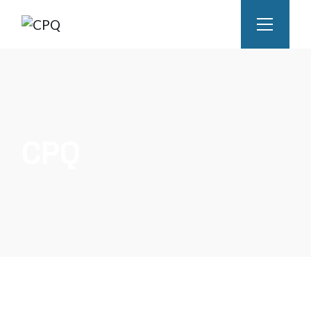
Skip
to
the
content
CPQ