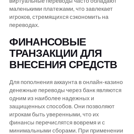
виртуальные переводы часто обладают
маленькими платежами, что завлекает
игроков, стремящихся сэкономить на
переводах.
ФИНАНСОВЫЕ
ТРАНЗАКЦИИ ДЛЯ
ВНЕСЕНИЯ СРЕДСТВ
Для пополнения аккаунта в онлайн-казино
денежные переводы через банк являются
одним из наиболее надежных и
защищенных способов. Они позволяют
игрокам быть уверенными, что их
финансы перечислятся вовремя и с
минимальными сборами. При применении