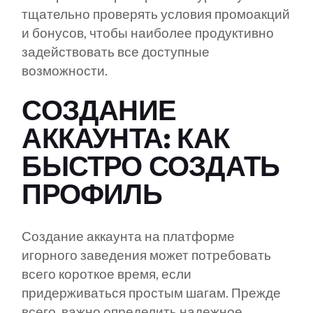
тщательно проверять условия промоакций
и бонусов, чтобы наиболее продуктивно
задействовать все доступные
возможности.
СОЗДАНИЕ
АККАУНТА: КАК
БЫСТРО СОЗДАТЬ
ПРОФИЛЬ
Создание аккаунта на платформе
игорного заведения может потребовать
всего короткое время, если
придерживаться простым шагам. Прежде
всего, важно определить надежное