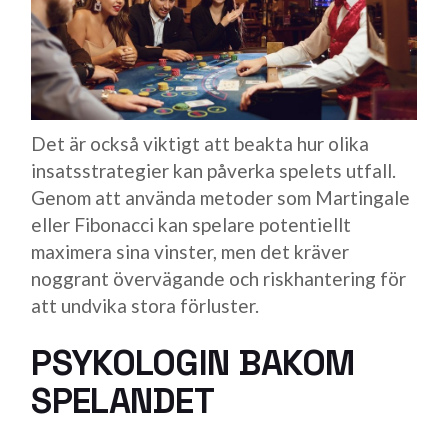
Det är också viktigt att beakta hur olika
insatsstrategier kan påverka spelets utfall.
Genom att använda metoder som Martingale
eller Fibonacci kan spelare potentiellt
maximera sina vinster, men det kräver
noggrant övervägande och riskhantering för
att undvika stora förluster.
PSYKOLOGIN BAKOM
SPELANDET