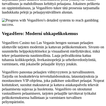
turvallisuus ja mahdollisuus kehittyä pelaajana. Jokainen pelikerta
on oppimistilaisuus, ja VegasHero tukee tätä prosessia tarjoamalla
laadukkaita pelejä ja pelaajaystävällisen alustan.
VegasHero: Moderni uhkapelikokemus
VegasHero Casino tuo Las Vegasin hengen suoraan pelaajien
ulottuville tarjoten modernin ja kattavan pelikokemuksen. Sivusto on
suunniteltu helppokäyttöiseksi ja visuaalisesti miellyttäväksi, mikä
tekee pelaamisesta nautinnollista. Laaja pelivalikoima kattaa
tuhansia kolikkopelejä, livekasinopelejä ja urheiluvedonlyöntiä,
varmistaen, että jokaiselle pelaajalle löytyy jotakin.
VegasHero panostaa pelaajien viihtyvyyteen ja turvallisuuteen.
Tarjolla on houkuttelevia tervetuliaisbonuksia, lataustarjouksia ja
monitasoinen VIP-ohjelma, joka palkitsee uskolliset pelaajat. Nopeat
kotiutukset, suositut maksutavat ja kattava asiakaspalvelu tekevät
pelaamisesta sujuvaa ja huoletonta. VegasHero on sitoutunut
vastuulliseen pelaamiseen, tarjoten pelaajille tarvittavat työkalut
pelikokemuksensa hallintaan ja varmistaen turvallisen
peliympäristön.