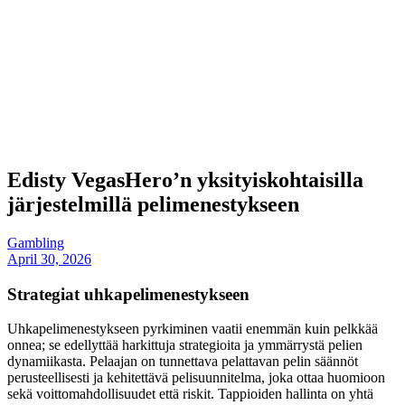
Edisty VegasHero’n yksityiskohtaisilla
järjestelmillä pelimenestykseen
Gambling
April 30, 2026
Strategiat uhkapelimenestykseen
Uhkapelimenestykseen pyrkiminen vaatii enemmän kuin pelkkää
onnea; se edellyttää harkittuja strategioita ja ymmärrystä pelien
dynamiikasta. Pelaajan on tunnettava pelattavan pelin säännöt
perusteellisesti ja kehitettävä pelisuunnitelma, joka ottaa huomioon
sekä voittomahdollisuudet että riskit. Tappioiden hallinta on yhtä