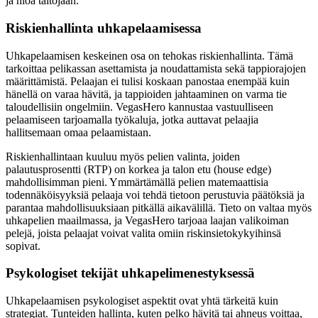
ja hioa taitojaan.
Riskienhallinta uhkapelaamisessa
Uhkapelaamisen keskeinen osa on tehokas riskienhallinta. Tämä
tarkoittaa pelikassan asettamista ja noudattamista sekä tappiorajojen
määrittämistä. Pelaajan ei tulisi koskaan panostaa enempää kuin
hänellä on varaa hävitä, ja tappioiden jahtaaminen on varma tie
taloudellisiin ongelmiin. VegasHero kannustaa vastuulliseen
pelaamiseen tarjoamalla työkaluja, jotka auttavat pelaajia
hallitsemaan omaa pelaamistaan.
Riskienhallintaan kuuluu myös pelien valinta, joiden
palautusprosentti (RTP) on korkea ja talon etu (house edge)
mahdollisimman pieni. Ymmärtämällä pelien matemaattisia
todennäköisyyksiä pelaaja voi tehdä tietoon perustuvia päätöksiä ja
parantaa mahdollisuuksiaan pitkällä aikavälillä. Tieto on valtaa myös
uhkapelien maailmassa, ja VegasHero tarjoaa laajan valikoiman
pelejä, joista pelaajat voivat valita omiin riskinsietokykyihinsä
sopivat.
Psykologiset tekijät uhkapelimenestyksessä
Uhkapelaamisen psykologiset aspektit ovat yhtä tärkeitä kuin
strategiat. Tunteiden hallinta, kuten pelko hävitä tai ahneus voittaa,