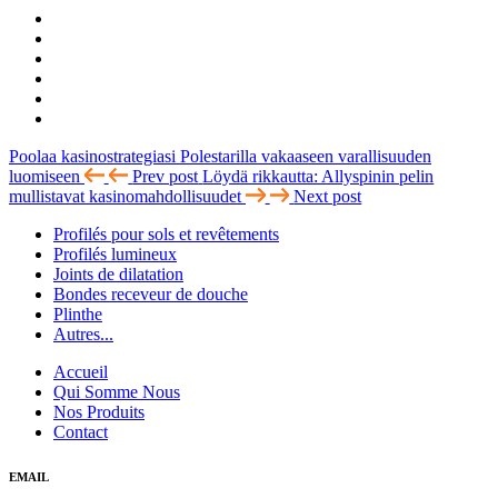
Poolaa kasinostrategiasi Polestarilla vakaaseen varallisuuden
luomiseen
Prev post
Löydä rikkautta: Allyspinin pelin
mullistavat kasinomahdollisuudet
Next post
Profilés pour sols et revêtements
Profilés lumineux
Joints de dilatation
Bondes receveur de douche
Plinthe
Autres...
Accueil
Qui Somme Nous
Nos Produits
Contact
EMAIL