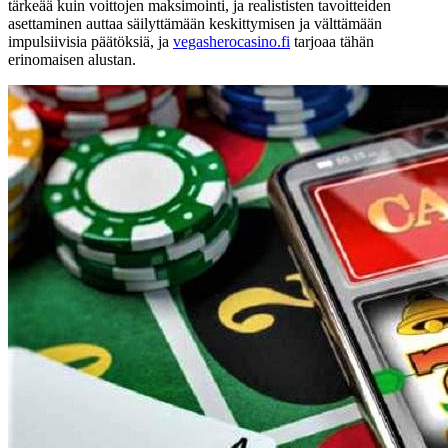
tärkeää kuin voittojen maksimointi, ja realististen tavoitteiden
asettaminen auttaa säilyttämään keskittymisen ja välttämään
impulsiivisia päätöksiä, ja
vegasherocasino.fi
tarjoaa tähän
erinomaisen alustan.