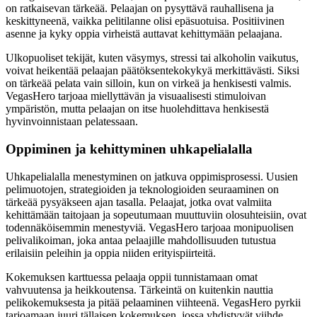
on ratkaisevan tärkeää. Pelaajan on pysyttävä rauhallisena ja
keskittyneenä, vaikka pelitilanne olisi epäsuotuisa. Positiivinen
asenne ja kyky oppia virheistä auttavat kehittymään pelaajana.
Ulkopuoliset tekijät, kuten väsymys, stressi tai alkoholin vaikutus,
voivat heikentää pelaajan päätöksentekokykyä merkittävästi. Siksi
on tärkeää pelata vain silloin, kun on virkeä ja henkisesti valmis.
VegasHero tarjoaa miellyttävän ja visuaalisesti stimuloivan
ympäristön, mutta pelaajan on itse huolehdittava henkisestä
hyvinvoinnistaan pelatessaan.
Oppiminen ja kehittyminen uhkapelialalla
Uhkapelialalla menestyminen on jatkuva oppimisprosessi. Uusien
pelimuotojen, strategioiden ja teknologioiden seuraaminen on
tärkeää pysyäkseen ajan tasalla. Pelaajat, jotka ovat valmiita
kehittämään taitojaan ja sopeutumaan muuttuviin olosuhteisiin, ovat
todennäköisemmin menestyviä. VegasHero tarjoaa monipuolisen
pelivalikoiman, joka antaa pelaajille mahdollisuuden tutustua
erilaisiin peleihin ja oppia niiden erityispiirteitä.
Kokemuksen karttuessa pelaaja oppii tunnistamaan omat
vahvuutensa ja heikkoutensa. Tärkeintä on kuitenkin nauttia
pelikokemuksesta ja pitää pelaaminen viihteenä. VegasHero pyrkii
tarjoamaan juuri tällaisen kokemuksen, jossa yhdistyvät viihde,