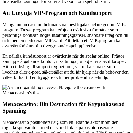
finansiella lösningar fortsätter att växa inom spelindustrin.
Att Utnyttja VIP-Program och Kundsupport
Många onlinecasinon belönar sina mest lojala spelare genom VIP-
program. Dessa program kan erbjuda exklusiva förmåner som
personliga bonusar, högre insättningsgränser, snabbare uttag och till
och med en dedikerad VIP-värd. Att delta i ett VIP-program kan
avsevärt förbättra din övergripande spelupplevelse.
En pålitlig kundsupport är ovärderlig när du spelar online. Frågor
kan uppstå gällande konton, insättningar, uttag eller specifika spel.
Att ha tillgång till support dygnet runt, via olika kanaler som
livechatt eller e-post, säkerställer att du får hjälp när du behöver den,
vilket bidrar till en tryggare och mer problemfri spelmiljö.
Menacecasino: Din Destination för Kryptobaserad
Spänning
Menacecasino positionerar sig som en ledande aktör inom den
digitala spelvärlden, med ett starkt fokus på kryptobaserade
transaktioner och ett brett utbud av underhållning. Här finner spelare