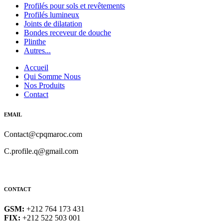
Profilés pour sols et revêtements
Profilés lumineux
Joints de dilatation
Bondes receveur de douche
Plinthe
Autres...
Accueil
Qui Somme Nous
Nos Produits
Contact
EMAIL
Contact@cpqmaroc.com
C.profile.q@gmail.com
CONTACT
GSM:
+212 764 173 431
FIX:
+212 522 503 001