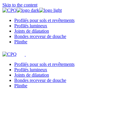
Skip to the content
Profilés pour sols et revêtements
Profilés lumineux
Joints de dilatation
Bondes receveur de douche
Plinthe
Profilés pour sols et revêtements
Profilés lumineux
Joints de dilatation
Bondes receveur de douche
Plinthe
CPQ