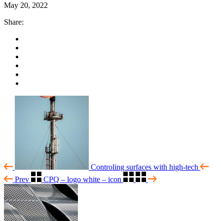
May 20, 2022
Share:
Controling surfaces with high-tech
Prev
CPQ – logo white – icon