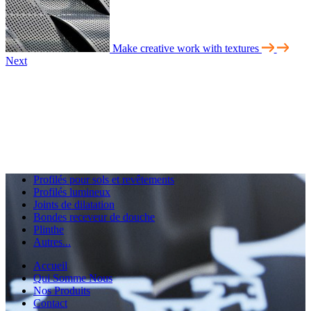
Make creative work with textures
Next
Profilés pour sols et revêtements
Profilés lumineux
Joints de dilatation
Bondes receveur de douche
Plinthe
Autres...
Accueil
Qui Somme Nous
Nos Produits
Contact