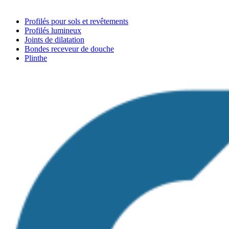
Profilés pour sols et revêtements
Profilés lumineux
Joints de dilatation
Bondes receveur de douche
Plinthe