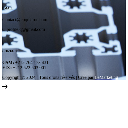
EMAIL
Contact@cpqmaroc.com
C.profile.q@gmail.com
CONTACT
GSM:
+212 764 173 431
FIX:
+212 522 503 001
Copyright © 2024 - Tous droits réservés | Créé par
LeMarketing