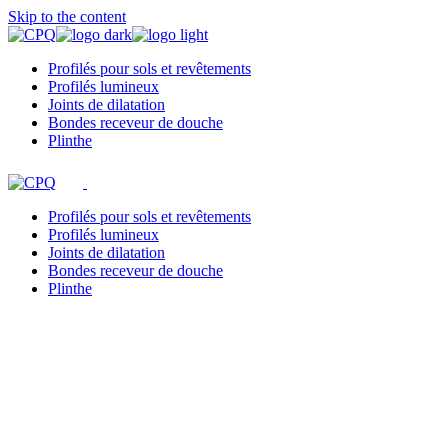
Skip to the content
Profilés pour sols et revêtements
Profilés lumineux
Joints de dilatation
Bondes receveur de douche
Plinthe
Profilés pour sols et revêtements
Profilés lumineux
Joints de dilatation
Bondes receveur de douche
Plinthe
CPQ