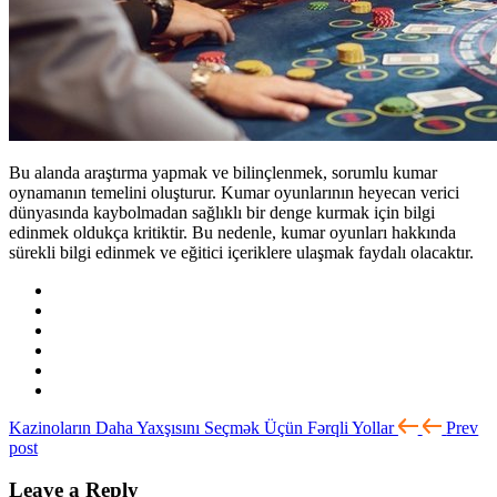
Bu alanda araştırma yapmak ve bilinçlenmek, sorumlu kumar
oynamanın temelini oluşturur. Kumar oyunlarının heyecan verici
dünyasında kaybolmadan sağlıklı bir denge kurmak için bilgi
edinmek oldukça kritiktir. Bu nedenle, kumar oyunları hakkında
sürekli bilgi edinmek ve eğitici içeriklere ulaşmak faydalı olacaktır.
Kazinoların Daha Yaxşısını Seçmək Üçün Fərqli Yollar
Prev
post
Leave a Reply