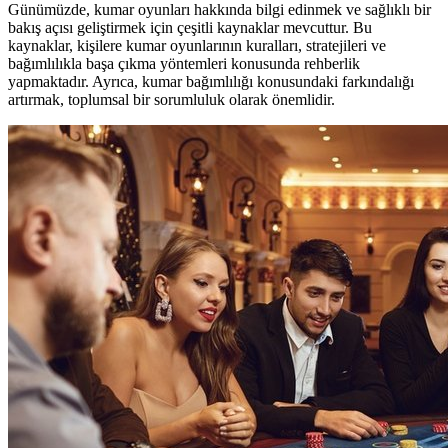
Günümüzde, kumar oyunları hakkında bilgi edinmek ve sağlıklı bir
bakış açısı geliştirmek için çeşitli kaynaklar mevcuttur. Bu
kaynaklar, kişilere kumar oyunlarının kuralları, stratejileri ve
bağımlılıkla başa çıkma yöntemleri konusunda rehberlik
yapmaktadır. Ayrıca, kumar bağımlılığı konusundaki farkındalığı
artırmak, toplumsal bir sorumluluk olarak önemlidir.