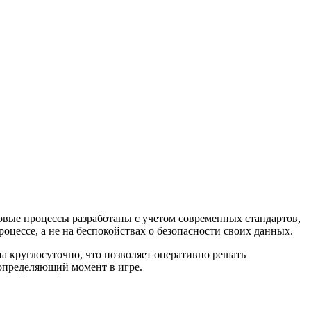
овые процессы разработаны с учетом современных стандартов,
оцессе, а не на беспокойствах о безопасности своих данных.
на круглосуточно, что позволяет оперативно решать
 определяющий момент в игре.