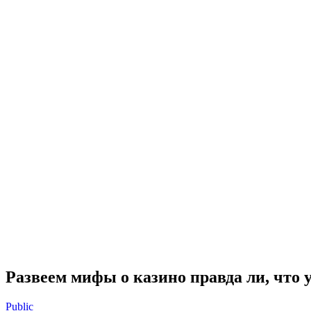
Развеем мифы о казино правда ли, что 
Public