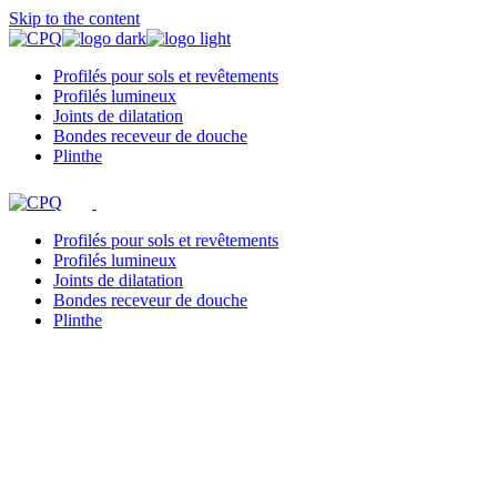
Skip to the content
Profilés pour sols et revêtements
Profilés lumineux
Joints de dilatation
Bondes receveur de douche
Plinthe
Profilés pour sols et revêtements
Profilés lumineux
Joints de dilatation
Bondes receveur de douche
Plinthe
CPQ