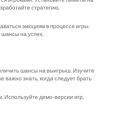
азработайте стратегию,
аваться эмоциям в процессе игры.
 шансы на успех.
величить шансы на выигрыш. Изучите
ке важно знать, когда следует брать
. Используйте демо-версии игр,