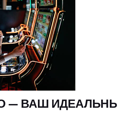
О — ВАШ ИДЕАЛЬН