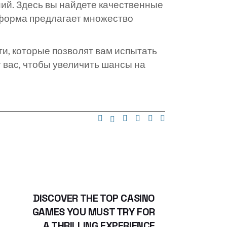
ний. Здесь вы найдете качественные
тформа предлагает множество
ти, которые позволят вам испытать
 вас, чтобы увеличить шансы на
DISCOVER THE TOP CASINO
GAMES YOU MUST TRY FOR
A THRILLING EXPERIENCE