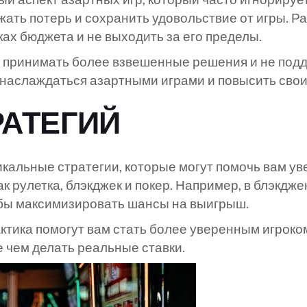
ать потерь и сохранить удовольствие от игры. Р
ах бюджета и не выходить за его пределы.
 принимать более взвешенные решения и не подд
наслаждаться азартными играми и повысить свои
РАТЕГИЙ
никальные стратегии, которые могут помочь вам у
ак рулетка, блэкджек и покер. Например, в блэкдже
тобы максимизировать шансы на выигрыш.
тика помогут вам стать более уверенным игроком
е чем делать реальные ставки.