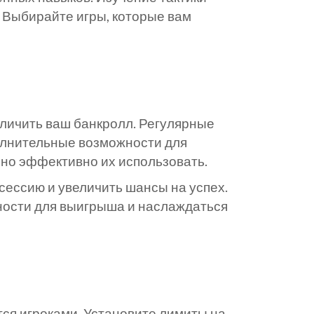
. Выбирайте игры, которые вам
еличить ваш банкролл. Регулярные
олнительные возможности для
но эффективно их использовать.
сессию и увеличить шансы на успех.
жности для выигрыша и наслаждаться
тся игроками. Установите лимиты на