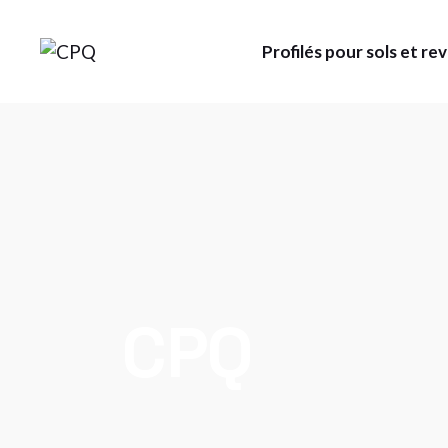
Skip
to
the
Profilés pour sols et r
content
CPQ