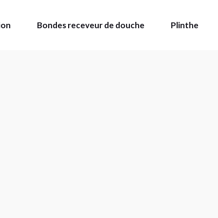
ion
Bondes receveur de douche
Plinthe