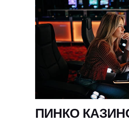
ПИНКО КАЗИН