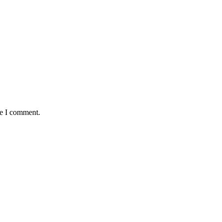
me I comment.