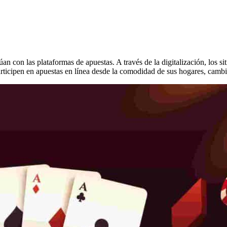
an con las plataformas de apuestas. A través de la digitalización, los s
rticipen en apuestas en línea desde la comodidad de sus hogares, cambi