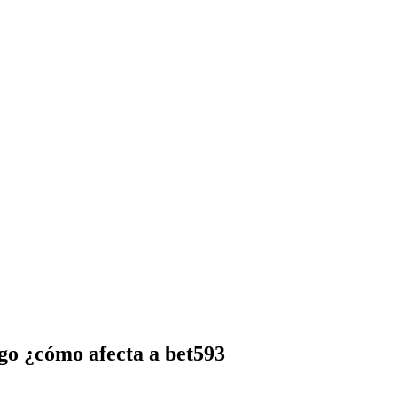
go ¿cómo afecta a bet593