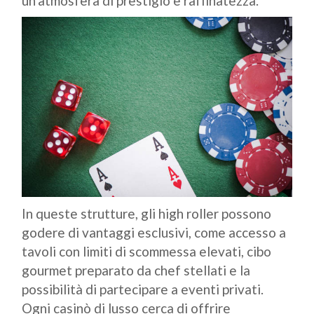
un’atmosfera di prestigio e raffinatezza.
In queste strutture, gli high roller possono
godere di vantaggi esclusivi, come accesso a
tavoli con limiti di scommessa elevati, cibo
gourmet preparato da chef stellati e la
possibilità di partecipare a eventi privati.
Ogni casinò di lusso cerca di offrire