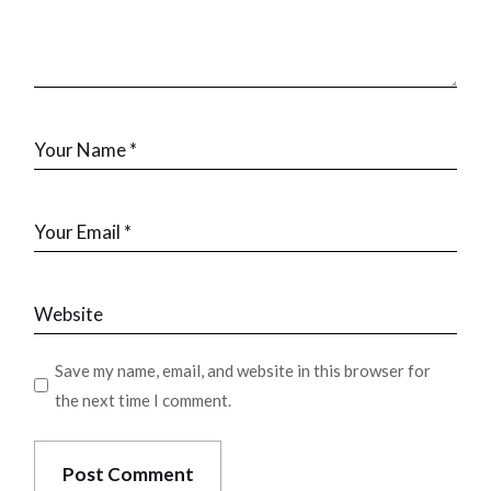
Save my name, email, and website in this browser for
the next time I comment.
Post Comment