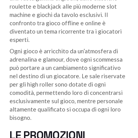
roulette e blackjack alle più moderne slot
machine e giochi da tavolo esclusivi. Il
confronto tra gioco offline e online è
diventato un tema ricorrente tra i giocatori
esperti.
Ogni gioco è arricchito da un’atmosfera di
adrenalina e glamour, dove ogni scommessa
può portare a un cambiamento significativo
nel destino di un giocatore. Le sale riservate
per gli high roller sono dotate di ogni
comodità, permettendo loro di concentrarsi
esclusivamente sul gioco, mentre personale
altamente qualificato si occupa di ogni loro
bisogno.
LE PROMOZIONI