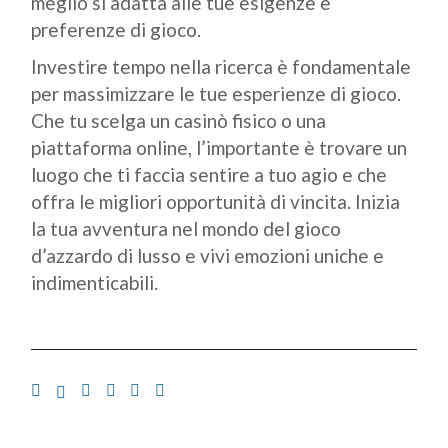
meglio si adatta alle tue esigenze e
preferenze di gioco.
Investire tempo nella ricerca è fondamentale
per massimizzare le tue esperienze di gioco.
Che tu scelga un casinò fisico o una
piattaforma online, l’importante è trovare un
luogo che ti faccia sentire a tuo agio e che
offra le migliori opportunità di vincita. Inizia
la tua avventura nel mondo del gioco
d’azzardo di lusso e vivi emozioni uniche e
indimenticabili.