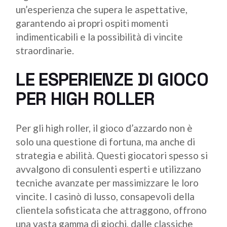
un’esperienza che supera le aspettative,
garantendo ai propri ospiti momenti
indimenticabili e la possibilità di vincite
straordinarie.
LE ESPERIENZE DI GIOCO
PER HIGH ROLLER
Per gli high roller, il gioco d’azzardo non è
solo una questione di fortuna, ma anche di
strategia e abilità. Questi giocatori spesso si
avvalgono di consulenti esperti e utilizzano
tecniche avanzate per massimizzare le loro
vincite. I casinò di lusso, consapevoli della
clientela sofisticata che attraggono, offrono
una vasta gamma di giochi, dalle classiche