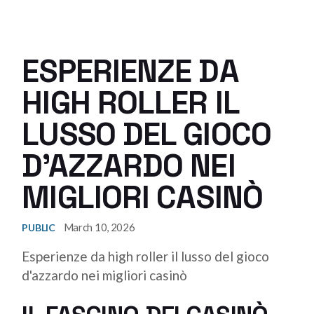
ESPERIENZE DA
HIGH ROLLER IL
LUSSO DEL GIOCO
D'AZZARDO NEI
MIGLIORI CASINÒ
March 10, 2026
PUBLIC
Esperienze da high roller il lusso del gioco
d'azzardo nei migliori casinò