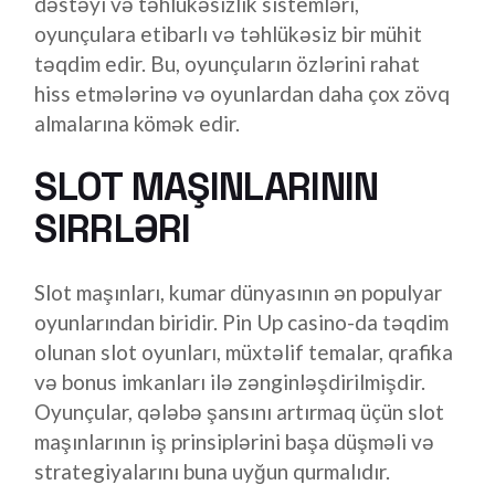
dəstəyi və təhlükəsizlik sistemləri,
oyunçulara etibarlı və təhlükəsiz bir mühit
təqdim edir. Bu, oyunçuların özlərini rahat
hiss etmələrinə və oyunlardan daha çox zövq
almalarına kömək edir.
SLOT MAŞINLARININ
SIRRLƏRI
Slot maşınları, kumar dünyasının ən populyar
oyunlarından biridir. Pin Up casino-da təqdim
olunan slot oyunları, müxtəlif temalar, qrafika
və bonus imkanları ilə zənginləşdirilmişdir.
Oyunçular, qələbə şansını artırmaq üçün slot
maşınlarının iş prinsiplərini başa düşməli və
strategiyalarını buna uyğun qurmalıdır.