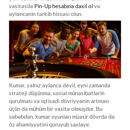
vasitəsilə
Pin-Up hesabına daxil ol
və
əyləncənin tərkib hissəsi olun.
Kumar, yalnız əyləncə deyil, eyni zamanda
strateji düşünmə, sosial münasibətlərin
qurulması və iqtisadi dövriyyənin artması
üçün də mühüm bir vasitə olmuşdur. Bu
səbəbdən, kumar oyunları müasir dövrdə də
öz əhəmiyyətini qoruyub saxlayır.