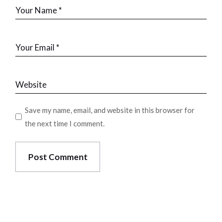
Save my name, email, and website in this browser for
the next time I comment.
Post Comment