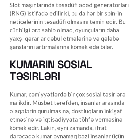
Slot maşınlarında təsadüfi ədəd generatorları
(RNG) istifadə edilir ki, bu da hər bir spin-in
nəticələrinin təsadüfi olmasını təmin edir. Bu
cür bilgilərə sahib olmaq, oyunçuların daha
yaxşı qərarlar qəbul etmələrinə və qələbə
şanslarını artırmalarına kömək edə bilər.
KUMARIN SOSIAL
TƏSIRLƏRI
Kumar, cəmiyyətlərdə bir çox sosial təsirlərə
malikdir. Müsbət tərəfdən, insanlar arasında
əlaqələrin qurulmasına, dostluqların inkişaf
etməsinə və iqtisadiyyata töhfə verməsinə
kömək edir. Lakin, eyni zamanda, ifrat
dərəcədə kumar oynamaq bəzi insanlar üçün