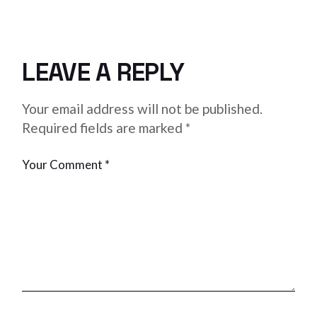
LEAVE A REPLY
Your email address will not be published.
Required fields are marked
*