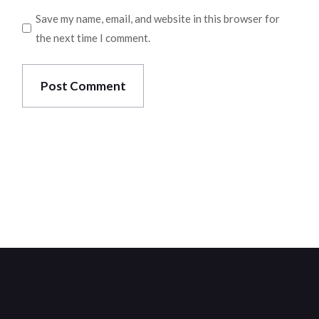
Save my name, email, and website in this browser for
the next time I comment.
Post Comment