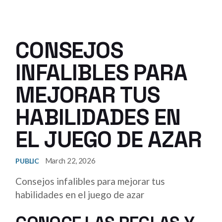
CONSEJOS
INFALIBLES PARA
MEJORAR TUS
HABILIDADES EN
EL JUEGO DE AZAR
March 22, 2026
PUBLIC
Consejos infalibles para mejorar tus
habilidades en el juego de azar