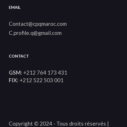
EMAIL
Contact@cpqmaroc.com
C.profile.q@gmail.com
CONTACT
GSM:
+212 764 173 431
FIX:
+212 522 503 001
Copyright © 2024 - Tous droits réservés |