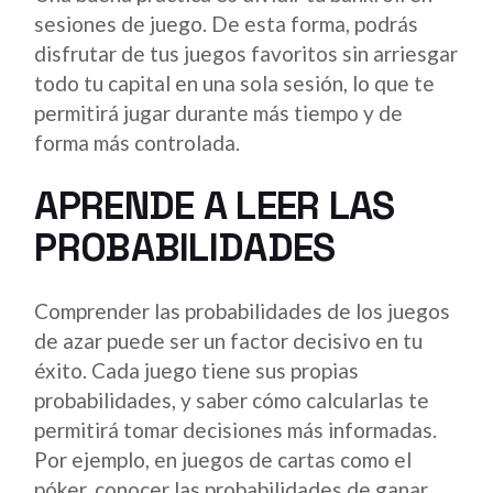
sesiones de juego. De esta forma, podrás
disfrutar de tus juegos favoritos sin arriesgar
todo tu capital en una sola sesión, lo que te
permitirá jugar durante más tiempo y de
forma más controlada.
APRENDE A LEER LAS
PROBABILIDADES
Comprender las probabilidades de los juegos
de azar puede ser un factor decisivo en tu
éxito. Cada juego tiene sus propias
probabilidades, y saber cómo calcularlas te
permitirá tomar decisiones más informadas.
Por ejemplo, en juegos de cartas como el
póker, conocer las probabilidades de ganar