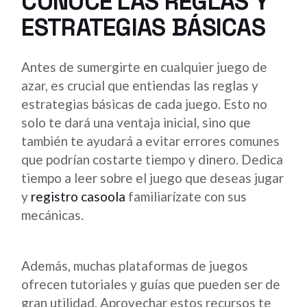
CONOCE LAS REGLAS Y
ESTRATEGIAS BÁSICAS
Antes de sumergirte en cualquier juego de
azar, es crucial que entiendas las reglas y
estrategias básicas de cada juego. Esto no
solo te dará una ventaja inicial, sino que
también te ayudará a evitar errores comunes
que podrían costarte tiempo y dinero. Dedica
tiempo a leer sobre el juego que deseas jugar
y
registro casoola
familiarízate con sus
mecánicas.
Además, muchas plataformas de juegos
ofrecen tutoriales y guías que pueden ser de
gran utilidad. Aprovechar estos recursos te