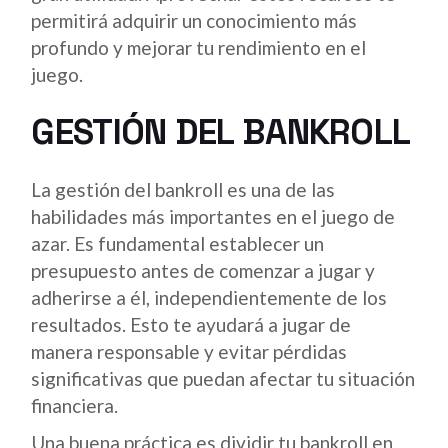
permitirá adquirir un conocimiento más
profundo y mejorar tu rendimiento en el
juego.
GESTIÓN DEL BANKROLL
La gestión del bankroll es una de las
habilidades más importantes en el juego de
azar. Es fundamental establecer un
presupuesto antes de comenzar a jugar y
adherirse a él, independientemente de los
resultados. Esto te ayudará a jugar de
manera responsable y evitar pérdidas
significativas que puedan afectar tu situación
financiera.
Una buena práctica es dividir tu bankroll en