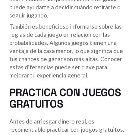
puede ayudarte a decidir cuándo retirarte o
seguir jugando.
También es beneficioso informarse sobre las
reglas de cada juego en relación con las
probabilidades. Algunos juegos tienen una
ventaja de la casa menor, lo que significa que
tus chances de ganar son más altas. Conocer
estas diferencias puede ser clave para
mejorar tu experiencia general.
PRACTICA CON JUEGOS
GRATUITOS
Antes de arriesgar dinero real, es
recomendable practicar con juegos gratuitos.