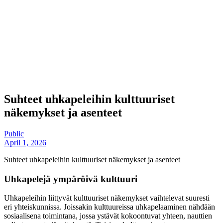
Suhteet uhkapeleihin kulttuuriset
näkemykset ja asenteet
Public
April 1, 2026
Suhteet uhkapeleihin kulttuuriset näkemykset ja asenteet
Uhkapelejä ympäröivä kulttuuri
Uhkapeleihin liittyvät kulttuuriset näkemykset vaihtelevat suuresti
eri yhteiskunnissa. Joissakin kulttuureissa uhkapelaaminen nähdään
sosiaalisena toimintana, jossa ystävät kokoontuvat yhteen, nauttien