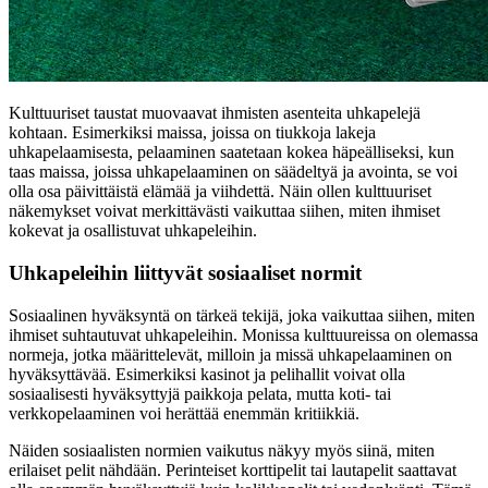
Kulttuuriset taustat muovaavat ihmisten asenteita uhkapelejä
kohtaan. Esimerkiksi maissa, joissa on tiukkoja lakeja
uhkapelaamisesta, pelaaminen saatetaan kokea häpeälliseksi, kun
taas maissa, joissa uhkapelaaminen on säädeltyä ja avointa, se voi
olla osa päivittäistä elämää ja viihdettä. Näin ollen kulttuuriset
näkemykset voivat merkittävästi vaikuttaa siihen, miten ihmiset
kokevat ja osallistuvat uhkapeleihin.
Uhkapeleihin liittyvät sosiaaliset normit
Sosiaalinen hyväksyntä on tärkeä tekijä, joka vaikuttaa siihen, miten
ihmiset suhtautuvat uhkapeleihin. Monissa kulttuureissa on olemassa
normeja, jotka määrittelevät, milloin ja missä uhkapelaaminen on
hyväksyttävää. Esimerkiksi kasinot ja pelihallit voivat olla
sosiaalisesti hyväksyttyjä paikkoja pelata, mutta koti- tai
verkkopelaaminen voi herättää enemmän kritiikkiä.
Näiden sosiaalisten normien vaikutus näkyy myös siinä, miten
erilaiset pelit nähdään. Perinteiset korttipelit tai lautapelit saattavat