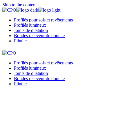
Skip to the content
Profilés pour sols et revêtements
Profilés lumineux
Joints de dilatation
Bondes receveur de douche
Plinthe
Profilés pour sols et revêtements
Profilés lumineux
Joints de dilatation
Bondes receveur de douche
Plinthe
CPQ