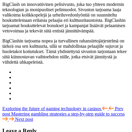
BigClash on innovatiivinen pelisivusto, joka tuo yhteen modernin
teknologian ja monipuoliset pelimuodot. Sivuston tarjoama laaja
valikoima kolikkopelejä ja urheiluvedonlyöntiä on suunniteltu
houkuttelemaan erilaisia pelaajia eri kulttuuritaustoista. BigClashin
tarjoamat houkuttelevat bonukset ja kampanjat lisäävät pelaamisen
vetovoimaa ja tekevät siitä entistä jännittävämpää.
BigClashin tarjoama nopea ja turvallinen rahansiirtojärjestelmä on
tärkeä osa sen kulttuuria, sillä se mahdollistaa pelaajille sujuvat ja
huoletakot kotiutukset. Tämä yhdistettynä sivuston tarjontaan tekee
siitä kiinnostavan vaihtoehdon niille, jotka etsivät jännitystä ja
viihdettä uhkapeleistä.
Exploring the future of gaming technology in casinos
Prev
post
Mastering gambling strategies a step-by-step guide to success
Next post
Leave a Reply