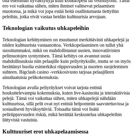
olla enemmän hyväksyttyjä kuin kolikkopelit tai vedonlyönti. Tämä
ero voi vaikuttaa siihen, miten ihmiset valitsevat pelaamisen
muotonsa, ja mikä voi jopa estää heitä osallistumasta tiettyihin
peleihin, jotka eivät vastaa heidän kulttuurisia arvojaan.
Teknologian vaikutus uhkapeleihin
Teknologian kehittyminen on muuttanut merkittävästi uhkapelejä ja
niiden kulttuurista vastaanottoa. Verkkopelaaminen on tullut yhä
suositummaksi, mikä on mahdollistanut uusien, innovatiivisten
pelimuotojen syntymisen. Tämä kehitys on avannut uusia
mahdollisuuksia niin pelaajille kuin peliyrityksille, mutta se on myös
herättänyt huolia esimerkiksi riippuvuuden ja nuorten suojelemisen
suhteen. Bigclash casino -verkkosivusto tarjoaa pelaajilleen
ainutlaatuisia pelikokemuksia.
Teknologian avulla peliyritykset voivat tarjota entistä
houkuttelevampia kokemuksia, kuten live-kasinoita ja interaktiivisia
pelejä. Tämä voi vaikuttaa siihen, miten uhkapelejä nähdään
kulttuurissa, sillä pelit ovat nyt entistä helpommin saavutettavissa ja
sosiaalisesti hyväksyttäviä. Toisaalta tämä voi lisätä
peliriippuvuuden riskiä, mikä herättää keskustelua uhkapeleihin
liittyvistä vastuista.
Kulttuuriset erot uhkapelaamisessa