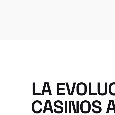
LA EVOLUC
CASINOS A