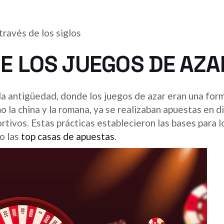
través de los siglos
DE LOS JUEGOS DE AZA
n la antigüedad, donde los juegos de azar eran una fo
mo la china y la romana, ya se realizaban apuestas en
ivos. Estas prácticas establecieron las bases para lo
o las
top casas de apuestas
.