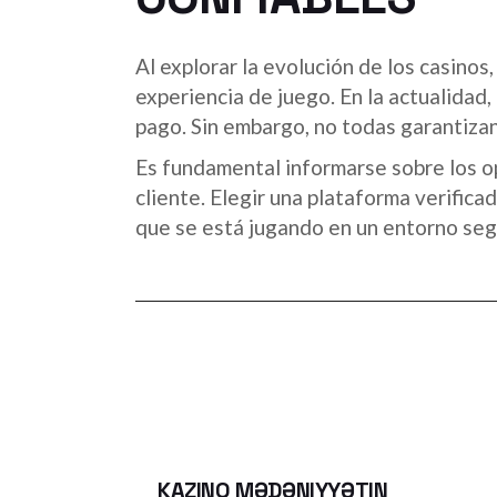
Al explorar la evolución de los casinos
experiencia de juego. En la actualida
pago. Sin embargo, no todas garantizan
Es fundamental informarse sobre los o
cliente. Elegir una plataforma verifica
que se está jugando en un entorno seg
KAZINO MƏDƏNIYYƏTIN