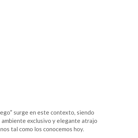
 juego” surge en este contexto, siendo
e ambiente exclusivo y elegante atrajo
sinos tal como los conocemos hoy.