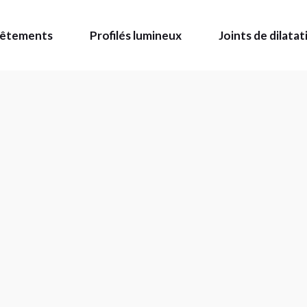
evêtements
Profilés lumineux
Joints de dilatat