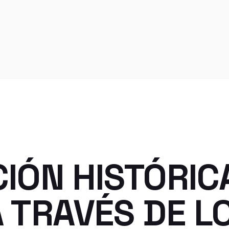
IÓN HISTÓRIC
 TRAVÉS DE L