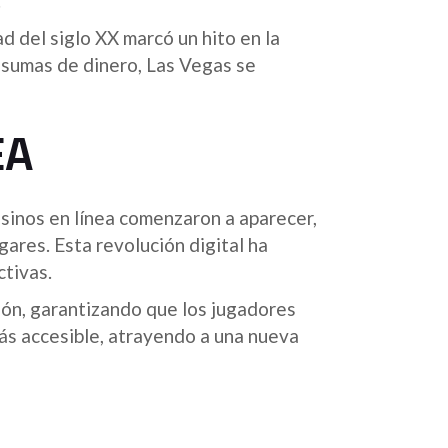
.
d del siglo XX marcó un hito en la
 sumas de dinero, Las Vegas se
EA
casinos en línea comenzaron a aparecer,
ares. Esta revolución digital ha
ctivas.
ión, garantizando que los jugadores
ás accesible, atrayendo a una nueva