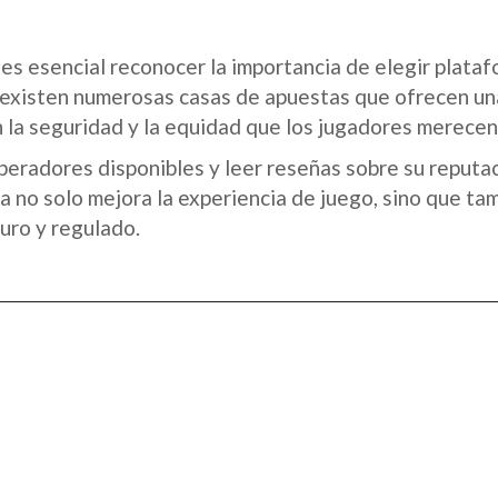
, es esencial reconocer la importancia de elegir plataf
d, existen numerosas casas de apuestas que ofrecen u
 la seguridad y la equidad que los jugadores merecen
peradores disponibles y leer reseñas sobre su reputa
da no solo mejora la experiencia de juego, sino que ta
uro y regulado.