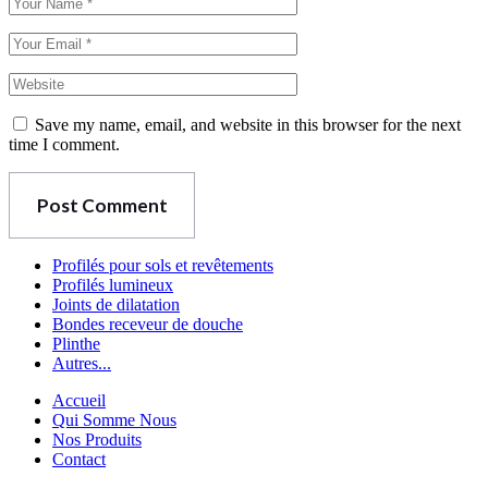
Save my name, email, and website in this browser for the next
time I comment.
Post Comment
Profilés pour sols et revêtements
Profilés lumineux
Joints de dilatation
Bondes receveur de douche
Plinthe
Autres...
Accueil
Qui Somme Nous
Nos Produits
Contact