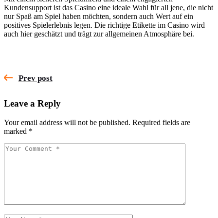
Kundensupport ist das Casino eine ideale Wahl für all jene, die nicht
nur Spaß am Spiel haben möchten, sondern auch Wert auf ein
positives Spielerlebnis legen. Die richtige Etikette im Casino wird
auch hier geschätzt und trägt zur allgemeinen Atmosphäre bei.
Prev post
Leave a Reply
Your email address will not be published.
Required fields are
marked
*