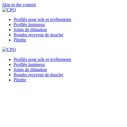
Skip to the content
Profilés pour sols et revêtements
Profilés lumineux
Joints de dilatation
Bondes receveur de douche
Plinthe
Profilés pour sols et revêtements
Profilés lumineux
Joints de dilatation
Bondes receveur de douche
Plinthe
CPQ