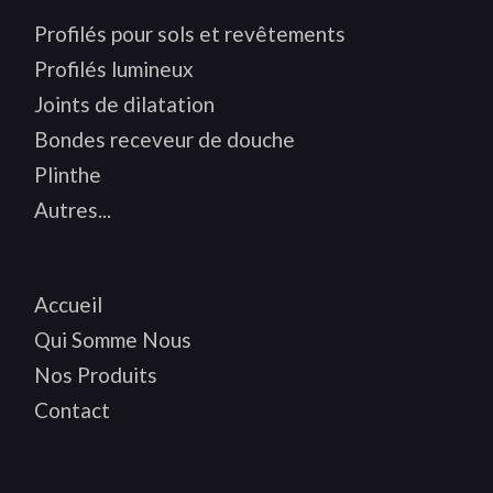
Profilés pour sols et revêtements
Profilés lumineux
Joints de dilatation
Bondes receveur de douche
Plinthe
Autres...
Accueil
Qui Somme Nous
Nos Produits
Contact