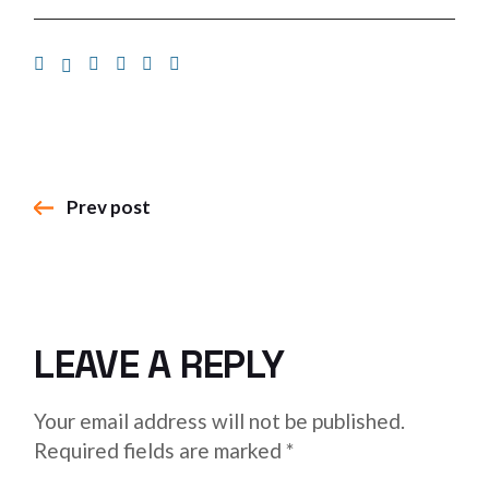
Prev post
LEAVE A REPLY
Your email address will not be published.
Required fields are marked
*