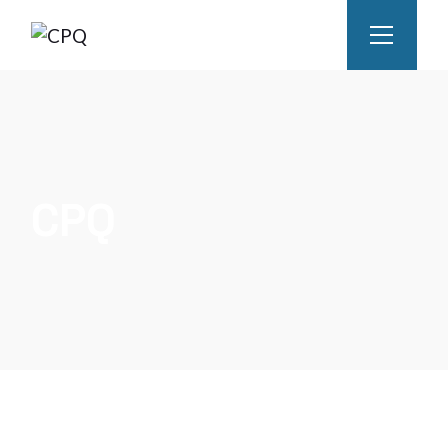
Skip
to
the
content
CPQ