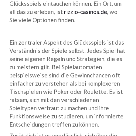
Glücksspiels eintauchen können. Ein Ort, um
all das zu erleben, ist
rizzio-casinos.de
, wo
Sie viele Optionen finden.
Ein zentraler Aspekt des Glücksspiels ist das
Verständnis der Spiele selbst. Jedes Spiel hat
seine eigenen Regeln und Strategien, die es
zu meistern gilt. Bei Spielautomaten
beispielsweise sind die Gewinnchancen oft
einfacher zu verstehen als bei komplexeren
Tischspielen wie Poker oder Roulette. Es ist
ratsam, sich mit den verschiedenen
Spieltypen vertraut zu machen und ihre
Funktionsweise zu studieren, um informierte
Entscheidungen treffen zu können.
Zusätzlich ist es unerlässlich, sich über die