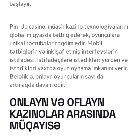
başlayır.
Pin-Up casino, müasir kazino texnologiyalarını
qlobal miqyasda tətbiq edərək, oyunçulara
unikal təcrübələr təqdim edir. Mobil
tətbiqlərin və inkişaf etmiş interfeyslərin
istifadəsi, istifadəçilərə istədikləri yerdən və
istədikləri vaxtda oyun oynama imkanını verir.
Beləliklə, onlayn oyunçuların sayı da
artmaqda davam edir.
ONLAYN VƏ OFLAYN
KAZINOLAR ARASINDA
MÜQAYISƏ