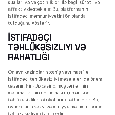
sualları və ya çətinlikləri ilə bağlı sürətli və
effektiv dəstək alır. Bu, platformanın
istifadəçi məmnuniyyətini ön planda
tutduğunu göstərir.
İSTIFADƏÇI
TƏHLÜKƏSIZLIYI VƏ
RAHATLIĞI
Onlayn kazinoların geniş yayılması ilə
istifadəçi təhlükəsizliyi məsələləri də önəm
qazanır. Pin-Up casino, müştərilərinin
məlumatlarının qorunması üçün ən son
təhlükəsizlik protokollarını tətbiq edir. Bu,
oyunçuların şəxsi və maliyyə məlumatlarının
təhlükəsizliyini təmin edir.