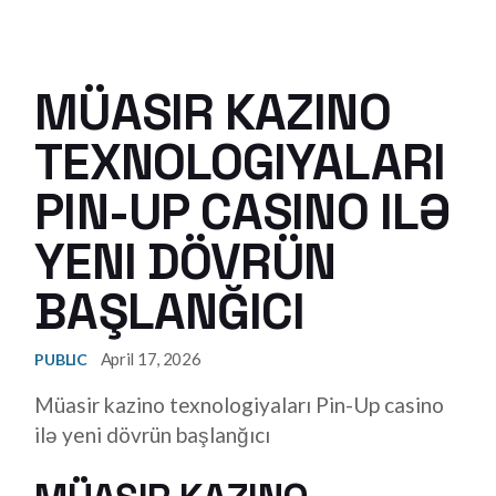
MÜASIR KAZINO
TEXNOLOGIYALARI
PIN-UP CASINO ILƏ
YENI DÖVRÜN
BAŞLANĞICI
April 17, 2026
PUBLIC
Müasir kazino texnologiyaları Pin-Up casino
ilə yeni dövrün başlanğıcı