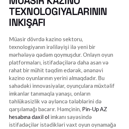
MÜASIR KAZINO
TEXNOLOGIYALARININ
INKIŞAFI
Müasir dövrdə kazino sektoru,
texnologiyanın irəliləyişi ilə yeni bir
mərhələyə qədəm qoymuşdur. Onlayn oyun
platformaları, istifadəçilərə daha asan və
rahat bir mühit təqdim edərək, ənənəvi
kazino oyunlarının yerini almaqdadır. Bu
sahədəki innovasiyalar, oyunçulara müxtəlif
imkanlar tanımaqla yanaşı, onların
təhlükəsizlik və əyləncə tələblərini də
qarşılamağı bacarır. Həmçinin,
Pin-Up AZ
hesabına daxil ol
imkanı sayəsində
istifadəçilər istədikləri vaxt oyun oynamağa