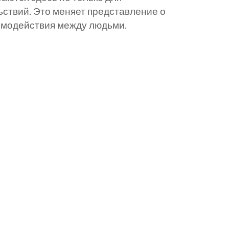
ьствий. Это меняет представление о
аимодействия между людьми.