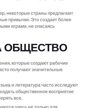
ер, некоторые страны предлагают
ные привычки. Это создает более
ными играми, не опасаясь
А ОБЩЕСТВО
жения, которые создают рабочие
часто получают значительные
узыка и литература часто исследуют
т создать общественное восприятие
ерять все.
аются здесь не только для