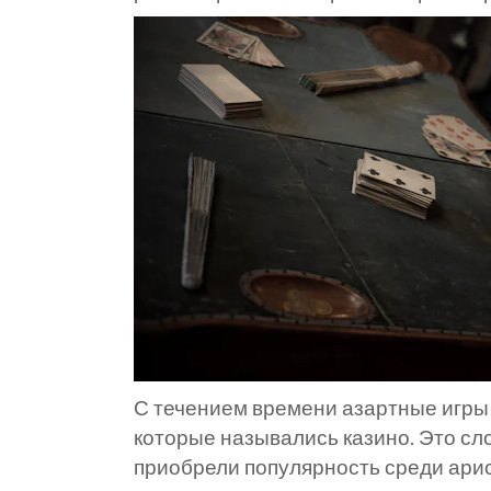
С течением времени азартные игры 
которые назывались казино. Это сло
приобрели популярность среди арист