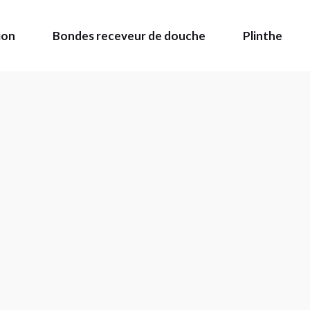
ion
Bondes receveur de douche
Plinthe