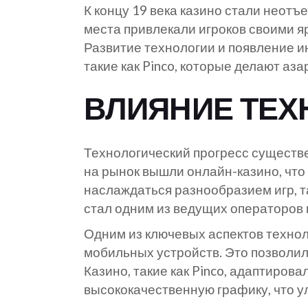
К концу 19 века казино стали неотъ
места привлекали игроков своими я
Развитие технологии и появление и
такие как Pinco, которые делают а
ВЛИЯНИЕ ТЕХ
Технологический прогресс существе
на рынок вышли онлайн-казино, что 
наслаждаться разнообразием игр, та
стал одним из ведущих операторов 
Одним из ключевых аспектов техно
мобильных устройств. Это позволил
Казино, такие как Pinco, адаптиров
высококачественную графику, что у