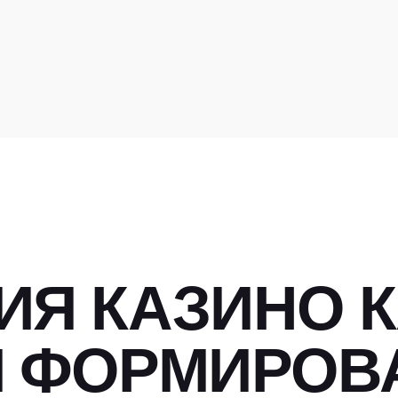
Я КАЗИНО К
Я ФОРМИРОВ