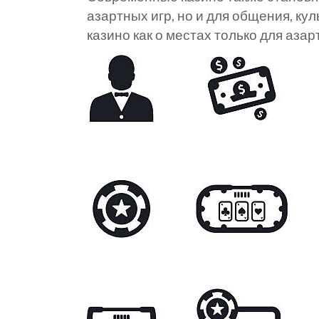
азартных игр, но и для общения, к
казино как о местах только для аз