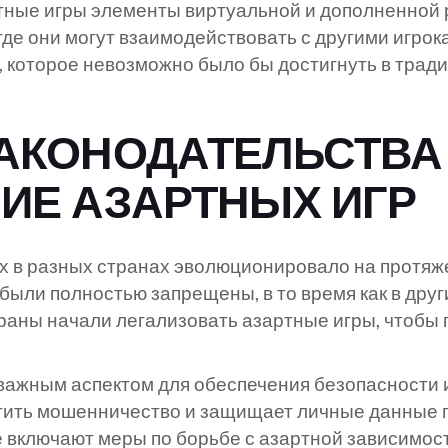
тные игры элементы виртуальной и дополненной 
где они могут взаимодействовать с другими игрок
 которое невозможно было бы достигнуть в тради
АКОНОДАТЕЛЬСТВА
ИЕ АЗАРТНЫХ ИГР
х в разных странах эволюционировало на протяже
были полностью запрещены, в то время как в друг
раны начали легализовать азартные игры, чтобы
важным аспектом для обеспечения безопасности и
вратить мошенничество и защищает личные данные
включают меры по борьбе с азартной зависимост