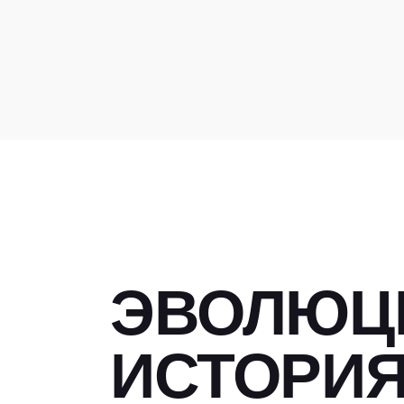
ЭВОЛЮЦИ
ИСТОРИ