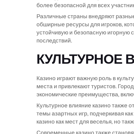
более безопасной для всех участни
Различные страны внедряют разные
обширные ресурсы для игроков, кот
устойчивую и безопасную игорную с
последствий.
КУЛЬТУРНОЕ 
Казино играют важную роль в культ
места и привлекают туристов. Горо
экономические преимущества, включ
Культурное влияние казино также о
темы азартных игр, подчеркивая как
казино как мест для веселья, но так
Современные казино также становят