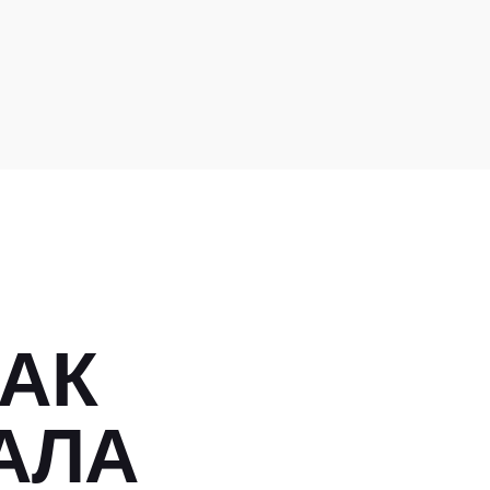
АК
АЛА