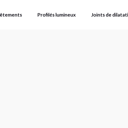
evêtements
Profilés lumineux
Joints de dilatat