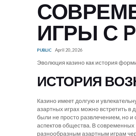
СОВРЕМ
ИГРЫ С P
April 20, 2026
PUBLIC
Эволюция казино как история форм
ИСТОРИЯ ВОЗ
Казино имеет долгую и увлекательн
азартных играх можно встретить в д
были не просто развлечением, но и
аспектов общества. В современных
разнообразным азартным играм чер