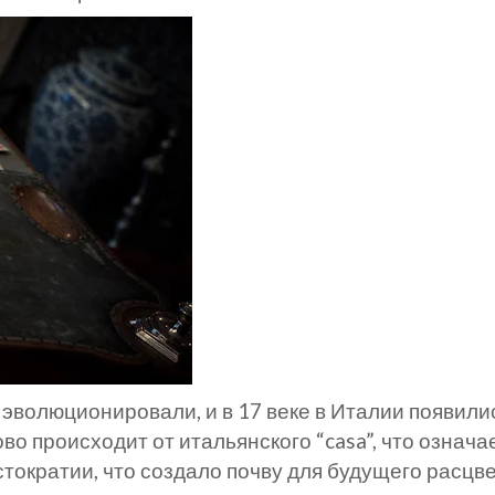
эволюционировали, и в 17 веке в Италии появили
во происходит от итальянского “casa”, что означа
ократии, что создало почву для будущего расцвет