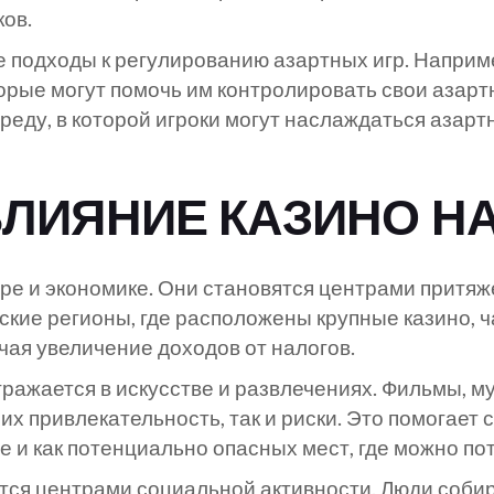
ков.
 подходы к регулированию азартных игр. Наприм
орые могут помочь им контролировать свои азарт
реду, в которой игроки могут наслаждаться азарт
ВЛИЯНИЕ КАЗИНО Н
уре и экономике. Они становятся центрами притя
дские регионы, где расположены крупные казино, 
ая увеличение доходов от налогов.
тражается в искусстве и развлечениях. Фильмы, м
 их привлекательность, так и риски. Это помогае
же и как потенциально опасных мест, где можно пот
ся центрами социальной активности. Люди собир