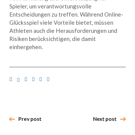
Spieler, um verantwortungsvolle
Entscheidungen zu treffen. Während Online-
Glücksspiel viele Vorteile bietet, müssen
Athleten auch die Herausforderungen und
Risiken berücksichtigen, die damit
einhergehen.
Prev post
Next post