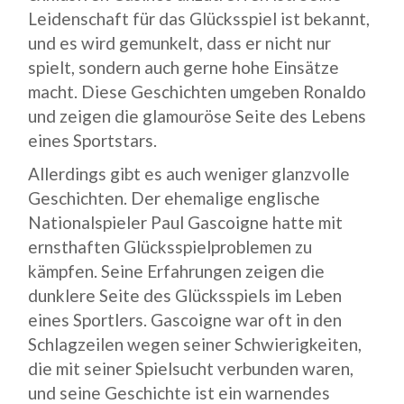
Leidenschaft für das Glücksspiel ist bekannt,
und es wird gemunkelt, dass er nicht nur
spielt, sondern auch gerne hohe Einsätze
macht. Diese Geschichten umgeben Ronaldo
und zeigen die glamouröse Seite des Lebens
eines Sportstars.
Allerdings gibt es auch weniger glanzvolle
Geschichten. Der ehemalige englische
Nationalspieler Paul Gascoigne hatte mit
ernsthaften Glücksspielproblemen zu
kämpfen. Seine Erfahrungen zeigen die
dunklere Seite des Glücksspiels im Leben
eines Sportlers. Gascoigne war oft in den
Schlagzeilen wegen seiner Schwierigkeiten,
die mit seiner Spielsucht verbunden waren,
und seine Geschichte ist ein warnendes