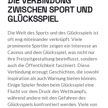
DIE VERBINDUNG
ZWISCHEN SPORT UND
GLÜCKSSPIEL
Die Welt des Sports und des Glücksspiels ist
oft eng miteinander verknüpft. Viele
prominente Sportler zeigen ein Interesse an
Casinos und dem Glücksspiel, was nicht nur
ihre Freizeitgestaltung beeinflusst, sondern
auch die Öffentlichkeit fasziniert. Diese
Verbindung erzeugt Geschichten, die sowohl
Inspiration als auch Warnung bieten können.
Einige Spieler finden beim Glücksspiel eine
Flucht vor dem Druck des Wettkampfs,
während andere mit den Gefahren des
Glücksspiels konfrontiert werden. Viele von