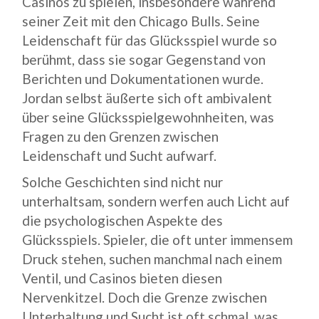
Casinos zu spielen, insbesondere während
seiner Zeit mit den Chicago Bulls. Seine
Leidenschaft für das Glücksspiel wurde so
berühmt, dass sie sogar Gegenstand von
Berichten und Dokumentationen wurde.
Jordan selbst äußerte sich oft ambivalent
über seine Glücksspielgewohnheiten, was
Fragen zu den Grenzen zwischen
Leidenschaft und Sucht aufwarf.
Solche Geschichten sind nicht nur
unterhaltsam, sondern werfen auch Licht auf
die psychologischen Aspekte des
Glücksspiels. Spieler, die oft unter immensem
Druck stehen, suchen manchmal nach einem
Ventil, und Casinos bieten diesen
Nervenkitzel. Doch die Grenze zwischen
Unterhaltung und Sucht ist oft schmal, was