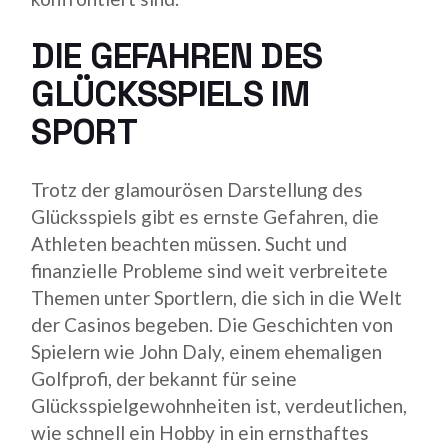
DIE GEFAHREN DES
GLÜCKSSPIELS IM
SPORT
Trotz der glamourösen Darstellung des
Glücksspiels gibt es ernste Gefahren, die
Athleten beachten müssen. Sucht und
finanzielle Probleme sind weit verbreitete
Themen unter Sportlern, die sich in die Welt
der Casinos begeben. Die Geschichten von
Spielern wie John Daly, einem ehemaligen
Golfprofi, der bekannt für seine
Glücksspielgewohnheiten ist, verdeutlichen,
wie schnell ein Hobby in ein ernsthaftes