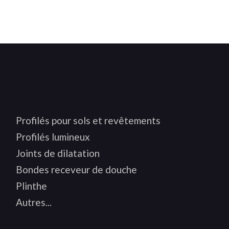
Profilés pour sols et revêtements
Profilés lumineux
Joints de dilatation
Bondes receveur de douche
Plinthe
Autres...