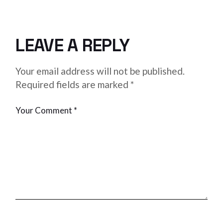
LEAVE A REPLY
Your email address will not be published.
Required fields are marked
*