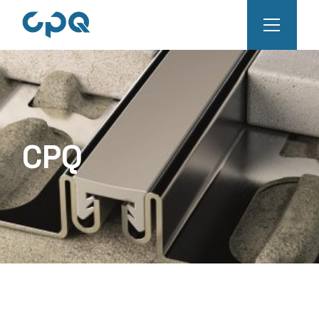
Skip
to
the
content
CPQ