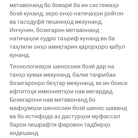
метавонанд бо боварӣ ба ин системаҳо
бозӣ кунанд, зеро онҳо натиҷаҳои ройгон
ва тасодуфӣ пешниҳод мекунанд.
Инчунин, бозигарон метавонанд
натиҷаҳои худро таъриф кунанд ва ба
таҳлили онҳо амиқтарин қарорҳоро қабул
кунанд.
Технологияҳои шеносоии бозӣ дар на
танҳо кумак мекунанд, балки таҷрибаи
бозигаронро беҳтар мекунанд, ки ин боиси
ифтитоҳи имкониятҳои нав мегардад.
Бозигарони нав метавонанд бо
мафҳумҳои шеносоии бозӣ шинос шаванд
ва бо истифода аз дастурҳои муфассал
барои пешрафти фаровон тадбирҳо
андешанд.