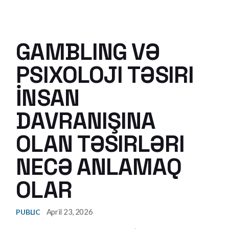
GAMBLING VƏ
PSIXOLOJI TƏSIRI
İNSAN
DAVRANIŞINA
OLAN TƏSIRLƏRI
NECƏ ANLAMAQ
OLAR
April 23, 2026
PUBLIC