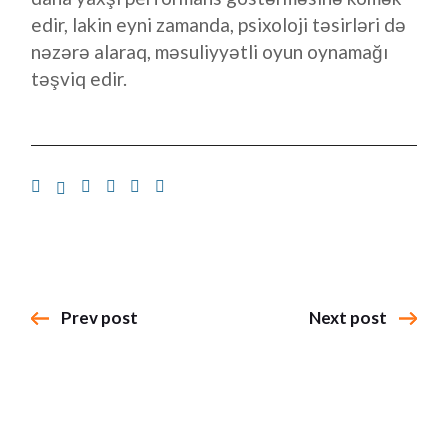
edir, lakin eyni zamanda, psixoloji təsirləri də
nəzərə alaraq, məsuliyyətli oyun oynamağı
təşviq edir.
Prev post
Next post