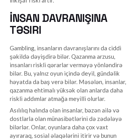
inkişaf riski artır.
İNSAN DAVRANIŞINA
TƏSIRI
Gambling, insanların davranışlarını da ciddi
şəkildə dəyişdirə bilər. Qazanma arzusu,
insanları riskli qərarlar verməyə yönləndirə
bilər. Bu, yalnız oyun içində deyil, gündəlik
həyatda da baş verə bilər. Məsələn, insanlar,
qazanma ehtimalı yüksək olan anlarda daha
riskli addımlar atmağa meyilli olurlar.
Asılılıq halında olan insanlar, bəzən ailə və
dostlarla olan münasibətlərini də zədələyə
bilərlər. Onlar, oyunlara daha çox vaxt
ayıraraq, sosial əlaqələrini itirir və bunun