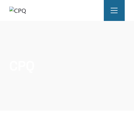
Skip
to
the
content
CPQ