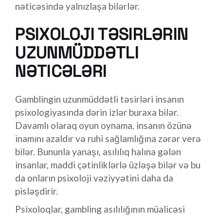
nəticəsində yalnızlaşa bilərlər.
PSIXOLOJI TƏSIRLƏRIN
UZUNMÜDDƏTLI
NƏTICƏLƏRI
Gamblingin uzunmüddətli təsirləri insanın
psixologiyasında dərin izlər buraxa bilər.
Davamlı olaraq oyun oynama, insanın özünə
inamını azaldır və ruhi sağlamlığına zərər verə
bilər. Bununla yanaşı, asılılıq halına gələn
insanlar, maddi çətinliklərlə üzləşə bilər və bu
da onların psixoloji vəziyyətini daha da
pisləşdirir.
Psixoloqlar, gambling asılılığının müalicəsi