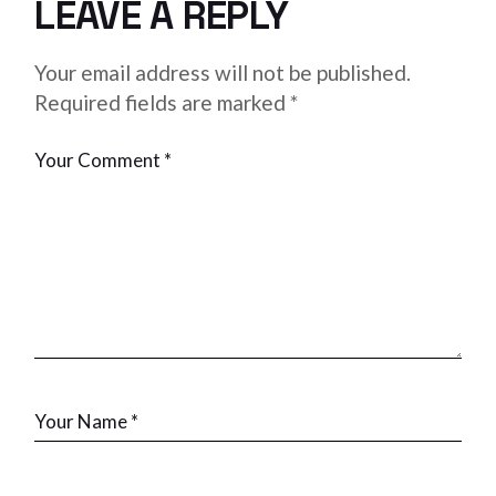
LEAVE A REPLY
Your email address will not be published.
Required fields are marked
*