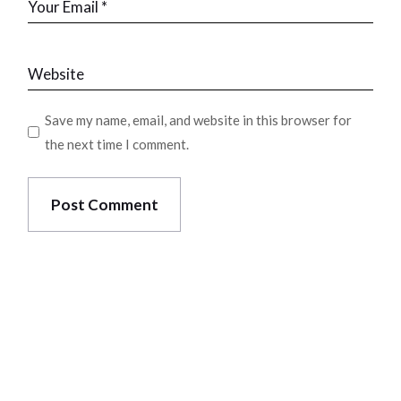
Save my name, email, and website in this browser for
the next time I comment.
Post Comment