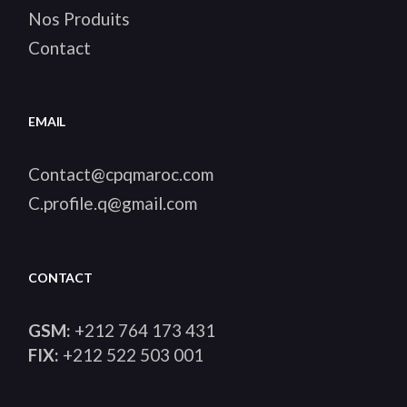
Nos Produits
Contact
EMAIL
Contact@cpqmaroc.com
C.profile.q@gmail.com
CONTACT
GSM:
+212 764 173 431
FIX:
+212 522 503 001