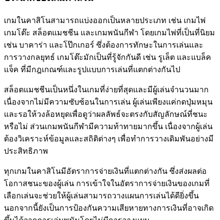
เกมในคาสิโนสามารถแบ่งออกเป็นหลายประเภท เช่น เกมไพ่
เกมโต๊ะ สล็อตแมชชีน และเกมพนันกีฬา โดยเกมไพ่ที่เป็นที่นิยม
เช่น บาคาร่า และโป๊กเกอร์ ซึ่งต้องการทักษะในการเล่นและ
การวางกลยุทธ์ เกมโต๊ะมักเป็นที่รู้จักกันดี เช่น รูเล็ต และแบล็ค
แจ็ค ที่มีกฎเกณฑ์และรูปแบบการเล่นที่แตกต่างกันไป
สล็อตแมชชีนเป็นหนึ่งในเกมที่ง่ายที่สุดและมีผู้เล่นจำนวนมาก
เนื่องจากไม่มีความซับซ้อนในการเล่น ผู้เล่นเพียงแค่กดปุ่มหมุน
และรอให้วงล้อหยุดเพื่อดูว่าผลลัพธ์จะตรงกับสัญลักษณ์ที่ชนะ
หรือไม่ ส่วนเกมพนันกีฬามีความท้าทายมากขึ้น เนื่องจากผู้เล่น
ต้องวิเคราะห์ข้อมูลและสถิติต่างๆ เพื่อทำการวางเดิมพันอย่างมี
ประสิทธิภาพ
ทุกเกมในคาสิโนมีอัตราการจ่ายเงินที่แตกต่างกัน ซึ่งส่งผลต่อ
โอกาสชนะของผู้เล่น การเข้าใจในอัตราการจ่ายเงินของเกมที่
เลือกเล่นจะช่วยให้ผู้เล่นสามารถวางแผนการเล่นได้ดียิ่งขึ้น
นอกจากนี้ยังเป็นการป้องกันความเสียหายทางการเงินที่อาจเกิด