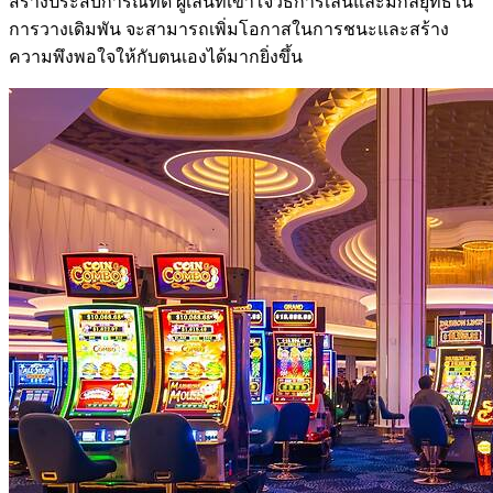
สร้างประสบการณ์ที่ดี ผู้เล่นที่เข้าใจวิธีการเล่นและมีกลยุทธ์ใน
การวางเดิมพัน จะสามารถเพิ่มโอกาสในการชนะและสร้าง
ความพึงพอใจให้กับตนเองได้มากยิ่งขึ้น