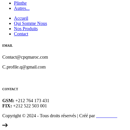
Plinthe
Autres...
Accueil
Qui Somme Nous
Nos Produits
Contact
EMAIL
Contact@cpqmaroc.com
C.profile.q@gmail.com
CONTACT
GSM:
+212 764 173 431
FIX:
+212 522 503 001
Copyright © 2024 - Tous droits réservés | Créé par
LeMarketing