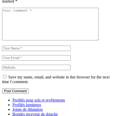
marked
*
Save my name, email, and website in this browser for the next
time I comment.
Post Comment
Profilés pour sols et revêtements
Profilés lumineux
Joints de dilatation
Bondes receveur de douche