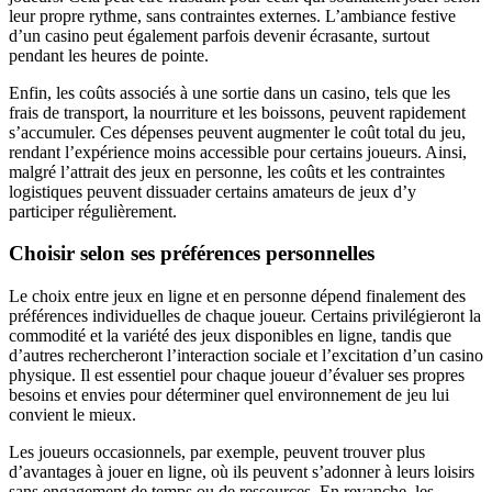
leur propre rythme, sans contraintes externes. L’ambiance festive
d’un casino peut également parfois devenir écrasante, surtout
pendant les heures de pointe.
Enfin, les coûts associés à une sortie dans un casino, tels que les
frais de transport, la nourriture et les boissons, peuvent rapidement
s’accumuler. Ces dépenses peuvent augmenter le coût total du jeu,
rendant l’expérience moins accessible pour certains joueurs. Ainsi,
malgré l’attrait des jeux en personne, les coûts et les contraintes
logistiques peuvent dissuader certains amateurs de jeux d’y
participer régulièrement.
Choisir selon ses préférences personnelles
Le choix entre jeux en ligne et en personne dépend finalement des
préférences individuelles de chaque joueur. Certains privilégieront la
commodité et la variété des jeux disponibles en ligne, tandis que
d’autres rechercheront l’interaction sociale et l’excitation d’un casino
physique. Il est essentiel pour chaque joueur d’évaluer ses propres
besoins et envies pour déterminer quel environnement de jeu lui
convient le mieux.
Les joueurs occasionnels, par exemple, peuvent trouver plus
d’avantages à jouer en ligne, où ils peuvent s’adonner à leurs loisirs
sans engagement de temps ou de ressources. En revanche, les