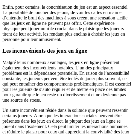
Enfin, pour certains, la concrétisation du jeu est un aspect essentiel.
La possibilité de toucher des jetons, de voir les cartes en main et
d’entendre le bruit des machines à sous créent une sensation tactile
que les jeux en ligne ne peuvent pas offrir. Cette expérience
physique peut jouer un rôle crucial dans le plaisir que les joueurs
tirent de leur activité, les rendant plus enclins à choisir les jeux en
personne pour leur amusement.
Les inconvénients des jeux en ligne
Malgré leurs nombreux avantages, les jeux en ligne présentent
également des inconvénients notables. L’un des principaux
problèmes est la dépendance potentielle. En raison de l’accessibilité
constante, les joueurs peuvent être tentés de jouer plus souvent, ce
qui peut entraîner des comportements problématiques. Il est essentiel
pour les joueurs de s’auto-réguler et de mettre en place des limites
pour garantir que le jeu reste un divertissement et ne devienne pas
une source de stress.
Un autre inconvénient réside dans la solitude que peuvent ressentir
certains joueurs. Alors que les interactions sociales peuvent être
présentes dans les jeux en direct, la plupart des jeux en ligne se
jouent dans l’isolement. Cela peut limiter les interactions humaines
et réduire le plaisir pour ceux qui apprécient la convivialité des jeux