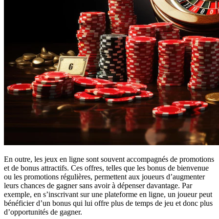
En outre, les jeux en ligne sont souvent accompagnés de promotions
et de bonus attractifs. Ces offres, telles que les bonus de bienvenue
ou les promotions régulières, permettent aux joueurs d’augmenter
leurs chances de gagner sans avoir à dépenser davantage. Par
exemple, en s’inscrivant sur une plateforme en ligne, un joueur peut
bénéficier d’un bonus qui lui offre plus de temps de jeu et donc plus
d’opportunités de gagner.