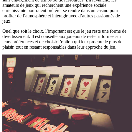
amateurs de jeux qui recherchent une expérience sociale
enrichissante pourraient préférer se rendre dans un casino pour
profiter de l’atmosphère et interagir avec d’autres passionnés de
jeux.
Quel que soit le choix, l’important est que le jeu reste une forme de
divertissement. Il est conseillé aux joueurs de rester informés sur
leurs préférences et de choisir l’option qui leur procure le plus de
plaisir, tout en restant responsables dans leur approche du jeu.