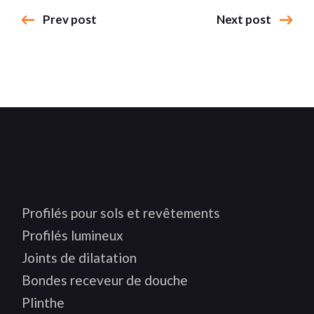
Prev post
Next post
Profilés pour sols et revêtements
Profilés lumineux
Joints de dilatation
Bondes receveur de douche
Plinthe