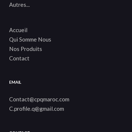
Autres...
Accueil
Qui Somme Nous
Nos Produits
Contact
EMAIL
Contact@cpqmaroc.com
C.profile.q@gmail.com