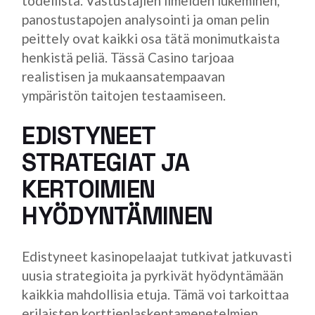
todellista. Vastustajien ilmeiden lukeminen,
panostustapojen analysointi ja oman pelin
peittely ovat kaikki osa tätä monimutkaista
henkistä peliä. Tässä Casino tarjoaa
realistisen ja mukaansatempaavan
ympäristön taitojen testaamiseen.
EDISTYNEET
STRATEGIAT JA
KERTOIMIEN
HYÖDYNTÄMINEN
Edistyneet kasinopelaajat tutkivat jatkuvasti
uusia strategioita ja pyrkivät hyödyntämään
kaikkia mahdollisia etuja. Tämä voi tarkoittaa
erilaisten korttienlaskentamenetelmien