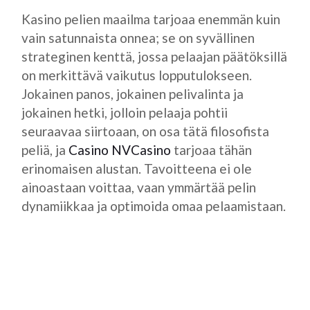
Kasino pelien maailma tarjoaa enemmän kuin
vain satunnaista onnea; se on syvällinen
strateginen kenttä, jossa pelaajan päätöksillä
on merkittävä vaikutus lopputulokseen.
Jokainen panos, jokainen pelivalinta ja
jokainen hetki, jolloin pelaaja pohtii
seuraavaa siirtoaan, on osa tätä filosofista
peliä, ja
Casino NVCasino
tarjoaa tähän
erinomaisen alustan. Tavoitteena ei ole
ainoastaan voittaa, vaan ymmärtää pelin
dynamiikkaa ja optimoida omaa pelaamistaan.