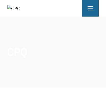
Skip
to
the
content
CPQ