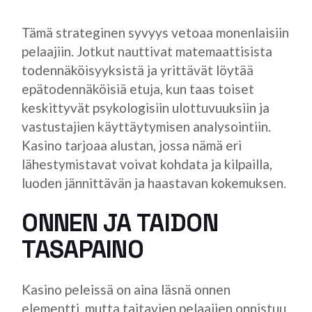
Tämä strateginen syvyys vetoaa monenlaisiin
pelaajiin. Jotkut nauttivat matemaattisista
todennäköisyyksistä ja yrittävät löytää
epätodennäköisiä etuja, kun taas toiset
keskittyvät psykologisiin ulottuvuuksiin ja
vastustajien käyttäytymisen analysointiin.
Kasino tarjoaa alustan, jossa nämä eri
lähestymistavat voivat kohdata ja kilpailla,
luoden jännittävän ja haastavan kokemuksen.
ONNEN JA TAIDON
TASAPAINO
Kasino peleissä on aina läsnä onnen
elementti, mutta taitavien pelaajien onnistuu