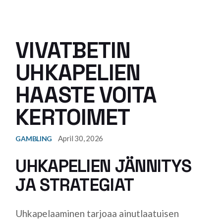
VIVATBETIN
UHKAPELIEN
HAASTE VOITA
KERTOIMET
April 30, 2026
GAMBLING
UHKAPELIEN JÄNNITYS
JA STRATEGIAT
Uhkapelaaminen tarjoaa ainutlaatuisen