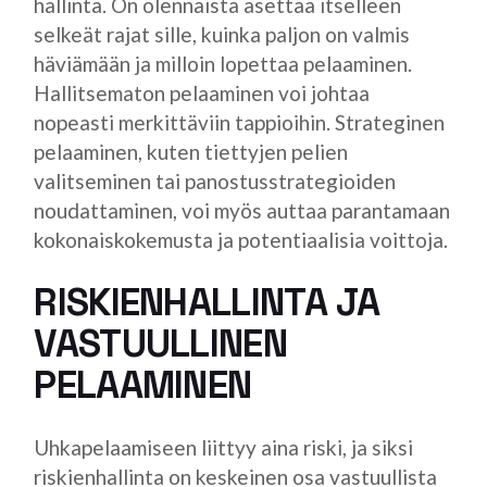
hallinta. On olennaista asettaa itselleen
selkeät rajat sille, kuinka paljon on valmis
häviämään ja milloin lopettaa pelaaminen.
Hallitsematon pelaaminen voi johtaa
nopeasti merkittäviin tappioihin. Strateginen
pelaaminen, kuten tiettyjen pelien
valitseminen tai panostusstrategioiden
noudattaminen, voi myös auttaa parantamaan
kokonaiskokemusta ja potentiaalisia voittoja.
RISKIENHALLINTA JA
VASTUULLINEN
PELAAMINEN
Uhkapelaamiseen liittyy aina riski, ja siksi
riskienhallinta on keskeinen osa vastuullista