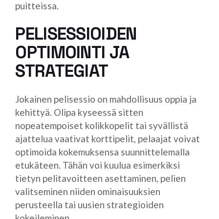
puitteissa.
PELISESSIOIDEN
OPTIMOINTI JA
STRATEGIAT
Jokainen pelisessio on mahdollisuus oppia ja
kehittyä. Olipa kyseessä sitten
nopeatempoiset kolikkopelit tai syvällistä
ajattelua vaativat korttipelit, pelaajat voivat
optimoida kokemuksensa suunnittelemalla
etukäteen. Tähän voi kuulua esimerkiksi
tietyn pelitavoitteen asettaminen, pelien
valitseminen niiden ominaisuuksien
perusteella tai uusien strategioiden
kokeileminen.