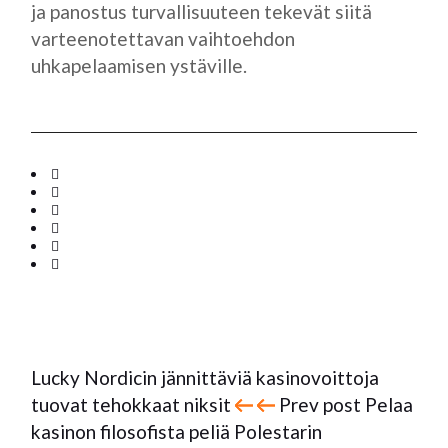
ja panostus turvallisuuteen tekevät siitä
varteenotettavan vaihtoehdon
uhkapelaamisen ystäville.
Lucky Nordicin jännittäviä kasinovoittoja
tuovat tehokkaat niksit
Prev post
Pelaa
kasinon filosofista peliä Polestarin