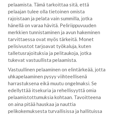
pelaamista. Tämä tarkoittaa sitä, että
pelaajan tulee olla tietoinen omista
rajoistaan ja pelata vain summilla, jotka
hänellä on varaa hävitä. Peliriippuvuuden
merkkien tunnistaminen ja avun hakeminen
tarvittaessa ovat myös tärkeitä. Monet
pelisivustot tarjoavat työkaluja, kuten
talletusrajoituksia ja pelitaukoja, jotka
tukevat vastuullista pelaamista.
Vastuullinen pelaaminen on elintärkeää, jotta
uhkapelaaminen pysyy viihteellisenä
harrastuksena eikä muutu ongelmaksi. Se
edellyttää itsekuria ja rehellisyyttä omia
pelaamistottumuksia kohtaan. Tavoitteena
on aina pitää hauskaa ja nauttia
pelikokemuksesta turvallisissa ja hallituissa